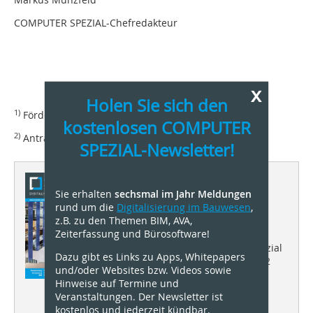
COMPUTER SPEZIAL-Chefredakteur
x
Holen Sie sich den
1)
Fördervoraussetzungen unter dem Kurzlink:
kostenlosen COMPUTER
2)
Antragsverfahren unter:
SPEZIAL-Newsletter!
Dieser Artikel erschien in
Sie erhalten
sechsmal im Jahr Meldungen
Computer Spezial
rund um die
Digitalisierung im Bauwesen
,
01/2022
z.B. zu den Themen BIM, AVA,
Zeiterfassung und Bürosoftware!
Das Fachmagazin Computer Spezial
Dazu gibt es Links zu Apps, Whitepapers
informiert in der Ausgabe 1/2022
und/oder Websites bzw. Videos sowie
u.a. Quantencomputer und
Hinweise auf Termine und
Quantencomputing, IFC-Viewer
Veranstaltungen. Der Newsletter ist
(einschließlich einer
kostenlos und jederzeit kündbar.