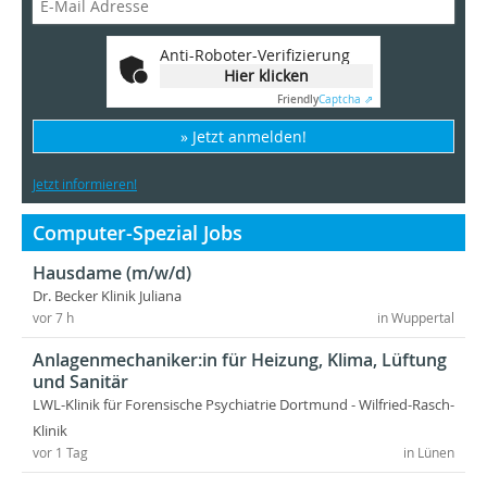
Anti-Roboter-Verifizierung
Hier klicken
Friendly
Captcha ⇗
» Jetzt anmelden!
Jetzt informieren!
Computer-Spezial Jobs
Hausdame (m/w/d)
Dr. Becker Klinik Juliana
vor 7 h
in Wuppertal
Anlagenmechaniker:in für Heizung, Klima, Lüftung
und Sanitär
LWL-Klinik für Forensische Psychiatrie Dortmund - Wilfried-Rasch-
Klinik
vor 1 Tag
in Lünen