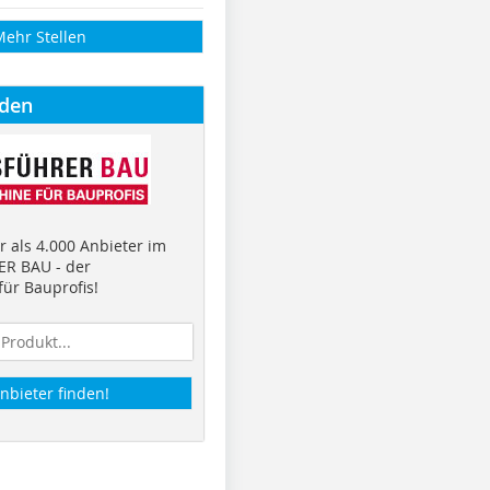
Mehr Stellen
nden
 als 4.000 Anbieter im
R BAU - der
ür Bauprofis!
nbieter finden!