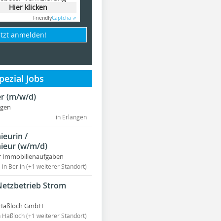
Hier klicken
Friendly
Captcha ⇗
etzt anmelden!
ezial Jobs
r (m/w/d)
ngen
in Erlangen
ieurin /
ieur (w/m/d)
r Immobilienaufgaben
in Berlin (+1 weiterer Standort)
Netzbetrieb Strom
Haßloch GmbH
n Haßloch (+1 weiterer Standort)