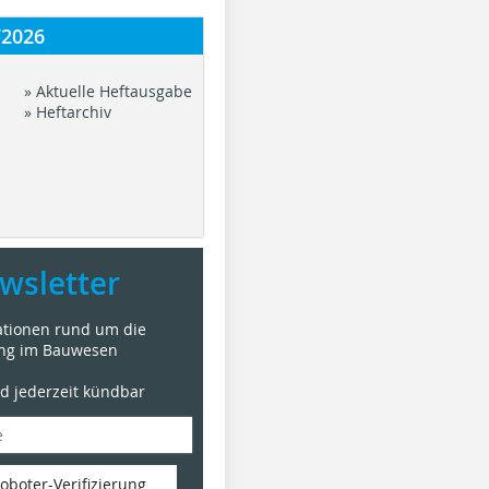
/2026
» Aktuelle Heftausgabe
» Heftarchiv
wsletter
mationen rund um die
ung im Bauwesen
nd jederzeit kündbar
oboter-Verifizierung