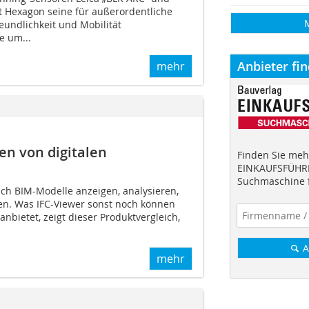
rt Hexagon seine für außerordentliche
reundlichkeit und Mobilität
e um...
Anbieter fi
mehr
en von digitalen
Finden Sie mehr
EINKAUFSFÜHRE
Suchmaschine f
ich BIM-Modelle anzeigen, analysieren,
n. Was IFC-Viewer sonst noch können
nbietet, zeigt dieser Produktvergleich,
A
mehr