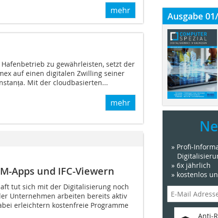
mehr
Ausgabe 01
Hafenbetrieb zu gewährleisten, setzt der
x auf einen digitalen Zwilling seiner
nstanța. Mit der cloudbasierten...
mehr
Ne
» Profi-Infor
Digitalisier
» 6x jährlich
IM-Apps und IFC-Viewern
» kostenlos u
ft tut sich mit der Digitalisierung noch
er Unternehmen arbeiten bereits aktiv
bei erleichtern kostenfreie Programme
Anti-R