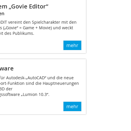
em „Govie Editor“
en
DIT vereint den Spielcharakter mit den
ms („Govie“ = Game + Movie) und weckt
it des Publikums.
mehr
tware
 für Autodesk-„AutoCAD“ und die neue
ort-Funktion sind die Hauptneuerungen
 3D der
gssoftware „Lumion 10.3“.
mehr