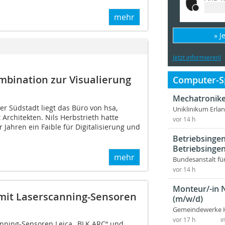
mehr
» J
Jetzt informieren!
mbination zur Visualierung
Computer-Sp
Mechatronike
er Südstadt liegt das Büro von hsa,
Uniklinikum Erla
Architekten. Nils Herbstrieth hatte
vor 14 h
 Jahren ein Faible für Digitalisierung und
Betriebsingen
Betriebsingen
mehr
Bundesanstalt fü
vor 14 h
Monteur/-in 
it Laserscanning-Sensoren
(m/w/d)
Gemeindewerke 
vor 17 h
i
nning-Sensoren Leica „BLK ARC“ und