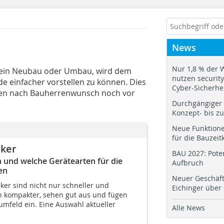
News
Nur 1,8 % der 
es ein Neubau oder Umbau, wird dem
nutzen security.
e einfacher vorstellen zu können. Dies
Cyber-Sicherhe
gen nach Bauherrenwunsch noch vor
Durchgängiger 
Konzept- bis z
Neue Funktione
für die Bauzeit
cker
BAU 2027: Pote
 und welche Gerätearten für die
Aufbruch
en
Neuer Geschäf
ker sind nicht nur schneller und
Eichinger über
h kompakter, sehen gut aus und fügen
umfeld ein. Eine Auswahl aktueller
Alle News