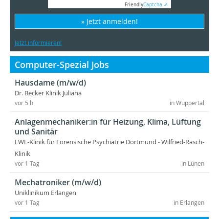
Friendly
Captcha ⇗
» Jetzt anmelden!
Jetzt informieren!
Computer-Spezial Jobs
Hausdame (m/w/d)
Dr. Becker Klinik Juliana
vor 5 h
in Wuppertal
Anlagenmechaniker:in für Heizung, Klima, Lüftung
und Sanitär
LWL-Klinik für Forensische Psychiatrie Dortmund - Wilfried-Rasch-
Klinik
vor 1 Tag
in Lünen
Mechatroniker (m/w/d)
Uniklinikum Erlangen
vor 1 Tag
in Erlangen