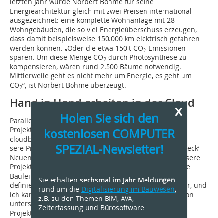
letzten Jahr wurde Norbert Böhme für seine
Energiearchitektur gleich mit zwei Preisen international
ausgezeichnet: eine komplette Wohnanlage mit 28
Wohngebäuden, die so viel Energieüberschuss erzeugen,
dass damit beispielsweise 150.000 km elektrisch gefahren
werden können. „Oder die etwa 150 t CO
-Emissionen
2
sparen. Um diese Menge CO
durch Photosynthese zu
2
kompensieren, wären rund 2.500 Bäume notwendig.
Mittlerweile geht es nicht mehr um Energie, es geht um
CO
“, ist Norbert Böhme überzeugt.
2
Hand in Hand arbeiten in der Cloud
x
Holen Sie sich den
Parallel zur innovativen Architektur wurde auch die
Projektsoftware der Werkgemeinschaft auf neueste
kostenlosen COMPUTER
cloudbasierte Technologie umgestellt. „Un-
SPEZIAL-Newsletter!
sere Projekte sind regional weit verteilt. Die ‚BauProCheck‘-
Neuentwicklung ermöglicht Zugriff von überall auf unsere
Projekte. Damit verstärken jetzt ohne Probleme externe
Bauleiter und Planer das Team. Sie arbeiten in den
Sie erhalten
sechsmal im Jahr Meldungen
definierten Strukturen genauso transparent und sicher, und
rund um die
Digitalisierung im Bauwesen
,
ich kann ruhig schlafen.“ Die neue Programmgeneration
z.B. zu den Themen BIM, AVA,
unterstützt und verschränkt die Tätigkeiten von Chef,
Zeiterfassung und Bürosoftware!
Projektsteuerung, Planung, Bauleitung und Assistenz