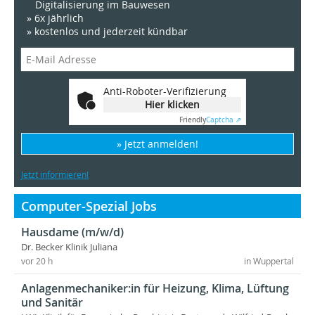
Digitalisierung im Bauwesen
» 6x jährlich
» kostenlos und jederzeit kündbar
Anti-Roboter-Verifizierung
Hier klicken
Friendly
Captcha ⇗
» Jetzt anmelden!
Jetzt informieren!
Computer-Spezial Jobs
Hausdame (m/w/d)
Dr. Becker Klinik Juliana
vor 20 h
in Wuppertal
Anlagenmechaniker:in für Heizung, Klima, Lüftung
und Sanitär