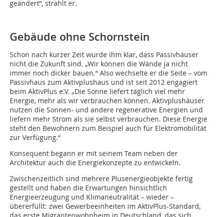
geändert“, strahlt er.
Gebäude ohne Schornstein
Schon nach kurzer Zeit wurde ihm klar, dass Passivhäuser
nicht die Zukunft sind. „Wir können die Wände ja nicht
immer noch dicker bauen.“ Also wechselte er die Seite – vom
Passiv­haus zum Aktivplushaus und ist seit 2012 engagiert
beim AktivPlus e.V. „Die Sonne liefert täglich viel mehr
Energie, mehr als wir verbrauchen kön­nen. Aktivplushäuser
nutzen die Sonnen- und andere regenerative Energien und
liefern mehr Strom als sie selbst verbrauchen. Diese Energie
steht den Bewohnern zum Beispiel auch für Elektromobilität
zur Verfügung.“
Konsequent begann er mit seinem Team neben der
Architektur auch die Energiekonzepte zu entwickeln.
Zwischenzeitlich sind mehrere Plus­ener­gie­ob­jekte fertig
gestellt und haben die Erwartungen hinsichtlich
Energieerzeugung und Klimaneutralität – wieder –
übererfüllt: zwei Gewerbeeinheiten im AktivPlus-Standard,
das erste Migrantenwohnheim in Deutschland, das sich