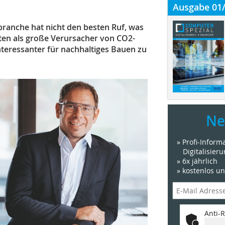
Ausgabe 01
ranche hat nicht den besten Ruf, was
ten als große Verursacher von CO2-
nteressanter für nachhaltiges Bauen zu
Ne
» Profi-Infor
Digitalisier
» 6x jährlich
» kostenlos u
Anti-R