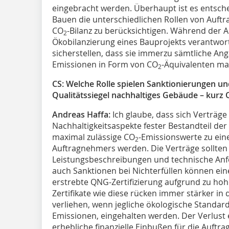
eingebracht werden. Überhaupt ist es entsch
Bauen die unterschiedlichen Rollen von Auft
CO
-Bilanz zu berücksichtigen. Während der 
2
Ökobilanzierung eines Bauprojekts verantwo
sicherstellen, dass sie immerzu sämtliche An
Emissionen in Form von CO
-Äquivalenten ma
2
CS: Welche Rolle spielen Sanktionierungen und
Qualitätssiegel nachhaltiges Gebäude – kurz
Andreas Haffa:
Ich glaube, dass sich Verträg
Nachhaltigkeitsaspekte fester Bestandteil d
maximal zulässige CO
-Emissionswerte zu eine
2
Auftragnehmers werden. Die Verträge sollten 
Leistungsbeschreibungen und technische An
auch Sanktionen bei Nichterfüllen können eine
erstrebte QNG-Zertifizierung aufgrund zu hoh
Zertifikate wie diese rücken immer stärker in 
verliehen, wenn jegliche ökologische Standar
Emissionen, eingehalten werden. Der Verlust 
erhebliche finanzielle Einbußen für die Auftrag