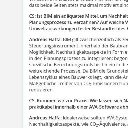
dass beide Seiten stets maximal motiviert sind
CS: Ist BIM ein adäquates Mittel, um Nachhal
Planungsprozess zu verzahnen? Auf welche 
Umweltauswirkungen fester Bestandteil des 
Andreas Haffa:
BIM gilt zwischenzeitlich als z
Steuerungsinstrument innerhalb der Baubranc
Möglichkeit, Nachhaltigkeitsaspekte in Form
in den Planungsprozess zu integrieren; bego
spezifische Berechnungstools bis hinein in 
weitreichende Prozesse. Da BIM die Grundste
Lebenszyklus eines Bauwerks legt, kann die Ar
Maßgebliche Treiber von CO
-Emissionen frühz
2
reduzieren.
CS: Kommen wir zur Praxis. Wie lassen sich N
praktikabel innerhalb einer AVA-Software abb
Andreas Haffa:
Idealerweise sollten AVA-Syste
Nachhaltigkeitsaspekte, wie CO
-Äquivalente, 
2