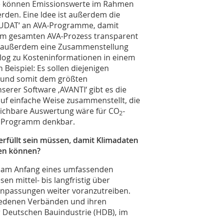
se können Emissionswerte im Rahmen
erden. Eine Idee ist außerdem die
UDAT‘ an AVA-Programme, damit
 im gesamten AVA-Prozess transparent
re außerdem eine Zusammenstellung
log zu Kosteninformationen in einem
Beispiel: Es sollen diejenigen
 und somit dem größten
serer Software ‚AVANTI‘ gibt es die
auf einfache Weise zusammenstellt, die
leichbare Auswertung wäre für CO
-
2
em Programm denkbar.
erfüllt sein müssen, damit Klimadaten
en können?
it am Anfang eines umfassenden
sen mittel- bis langfristig über
Anpassungen weiter voranzutreiben.
hiedenen Verbänden und ihren
 Deutschen Bauindustrie (HDB), im