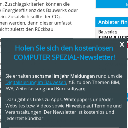
n. Zuschlagskriterien können die
 Energieeffizienz des Bauwerks oder
n. Zusätzlich sollte der CO
-
2
Anbieter fi
men werden, denn dieser umfasst
icht zuletzt den Rückbau.
er kurz gesagt CO2e-Schattenpreis –
x
Holen Sie sich den kostenlosen
eit. Inwiefern kann damit der Anreiz
ert werden?
COMPUTER SPEZIAL-Newsletter!
Finden Sie mehr
assen sich Klimafolgekosten eines
EINKAUFSFÜHRE
, die in einer klassischen
Suchmaschine f
Sie erhalten
sechsmal im Jahr Meldungen
rund um die
gt werden. Mittels CO
-Äquivalenten
2
Digitalisierung im Bauwesen
, z.B. zu den Themen BIM,
en Lebenszyklus eines Bauwerks in
AVA, Zeiterfassung und Bürosoftware!
nsatz gilt die systematische Bewertung
Norm speziell für das Thema
A
Dazu gibt es Links zu Apps, Whitepapers und/oder
npreis macht somit genau diese Kosten
Websites bzw. Videos sowie Hinweise auf Termine und
ss Angebote mit niedrigeren
Veranstaltungen. Der Newsletter ist kostenlos und
rden. Zusätzlich können die
jederzeit kündbar.
gliche technologische Kompetenzen
in Form von Nebenangeboten