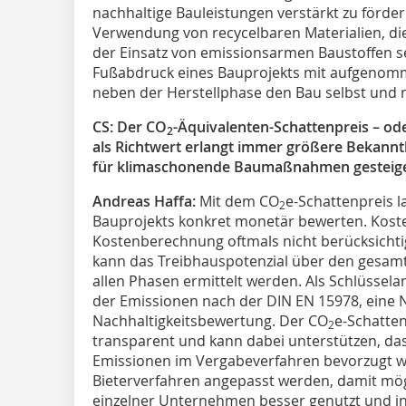
nachhaltige Bauleistungen verstärkt zu förder
Verwendung von recycelbaren Materialien, die
der Einsatz von emissionsarmen Baustoffen sei
Fußabdruck eines Bauprojekts mit aufgenom
neben der Herstellphase den Bau selbst und n
CS: Der CO
-Äquivalenten-Schattenpreis – od
2
als Richtwert erlangt immer größere Bekannth
für klimaschonende Baumaßnahmen gesteig
Andreas Haffa:
Mit dem CO
e-Schattenpreis l
2
Bauprojekts konkret monetär bewerten. Kosten
Kostenberechnung oftmals nicht berücksichti
kann das Treibhauspotenzial über den gesamt
allen Phasen ermittelt werden. Als Schlüssela
der Emissionen nach der DIN EN 15978, eine 
Nachhaltigkeitsbewertung. Der CO
e-Schatte
2
transparent und kann dabei unterstützen, da
Emissionen im Vergabeverfahren bevorzugt we
Bieterverfahren angepasst werden, damit mö
einzelner Unternehmen besser genutzt und 