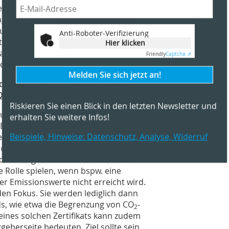
eidend, beim Thema nachhaltiges
raggeber und Aufragnehmer bei der
Auftraggeber die übergeordnete
Anti-Roboter-Verifizierung
rtet, müssen Auftragnehmer
Hier klicken
gaben zu den von ihnen verursachten
Friendly
Captcha ⇗
chen.
Melden Sie sich jetzt an!
 Zertifizierungen, wie bspw. das
 QNG?
Riskieren Sie einen Blick in den letzten Newsletter und
e und Vertragspflichten verändern und
erhalten Sie weitere Infos!
er Bauvergabe werden. So könnten
Beispiele, Hinweise: Datenschutz, Analyse, Widerruf
r wesentlichen Auftragspflicht des
daher künftig um klare
forderungen erweitert werden und
 Rolle spielen, wenn bspw. eine
er Emissionswerte nicht erreicht wird.
den Fokus. Sie werden lediglich dann
ds, wie etwa die Begrenzung von CO
-
2
eines solchen Zertifikats kann zudem
geberseite bedeuten. Ziel sollte sein,