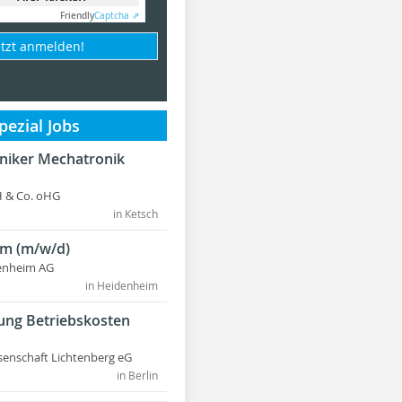
Friendly
Captcha ⇗
etzt anmelden!
ezial Jobs
hniker Mechatronik
 & Co. oHG
in Ketsch
m (m/w/d)
enheim AG
in Heidenheim
ung Betriebskosten
nschaft Lichtenberg eG
in Berlin