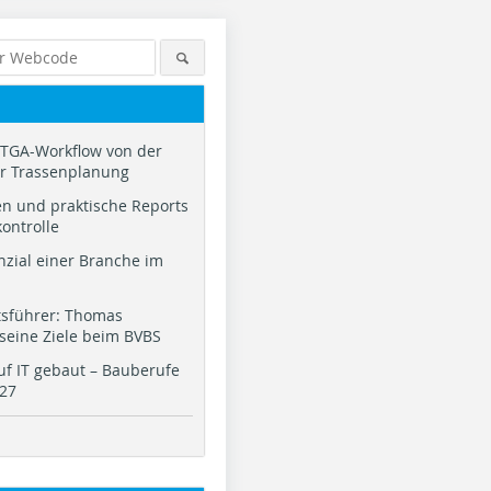
TGA-Workflow von der
ur Trassenplanung
n und praktische Reports
kontrolle
nzial einer Branche im
tsführer: Thomas
 seine Ziele beim BVBS
f IT gebaut – Bauberufe
027