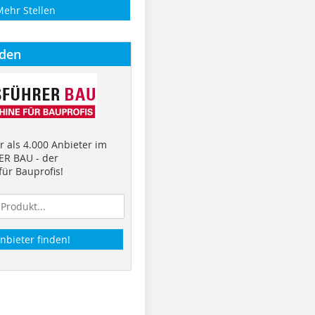
Mehr Stellen
nden
 als 4.000 Anbieter im
R BAU - der
ür Bauprofis!
nbieter finden!