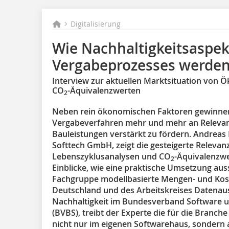
Digitalisierung
Wie Nachhaltigkeitsaspekt
Vergabeprozesses werde
Interview zur aktuellen Marktsituation von 
CO
-Äquivalenzwerten
2
Neben rein ökonomischen Faktoren gewinnen
Vergabeverfahren mehr und mehr an Relevanz,
Bauleistungen verstärkt zu fördern. Andreas
Softtech GmbH, zeigt die gesteigerte Relevan
Lebenszyklusanalysen und CO
-Äquivalenzw
2
Einblicke, wie eine praktische Umsetzung aus
Fachgruppe modellbasierte Mengen- und Kos
Deutschland und des Arbeitskreises Datenau
Nachhaltigkeit im Bundesverband Software u
(BVBS), treibt der Experte die für die Branc
nicht nur im eigenen Softwarehaus, sondern a