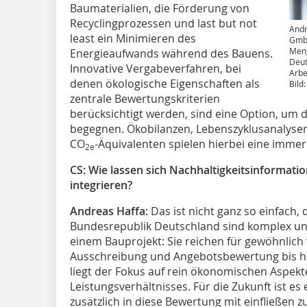
Baumaterialien, die Förderung von
Recyclingprozessen und last but not
Andr
least ein Minimieren des
GmbH
Meng
Energieaufwands während des Bauens.
Deut
Innovative Vergabeverfahren, bei
Arbe
denen ökologische Eigenschaften als
Bild
zentrale Bewertungskriterien
berücksichtigt werden, sind eine Option, um
begegnen. Ökobilanzen, Lebenszyklusanalyse
CO
-Äquivalenten spielen hierbei eine immer
2e
CS: Wie lassen sich Nachhaltigkeitsinformat
integrieren?
Andreas Haffa:
Das ist nicht ganz so einfach
Bundesrepublik Deutschland sind komplex u
einem Bauprojekt: Sie reichen für gewöhnlich
Ausschreibung und Angebotsbewertung bis hin
liegt der Fokus auf rein ökonomischen Aspekte
Leistungsverhältnisses. Für die Zukunft ist es
zusätzlich in diese Bewertung mit einfließen z