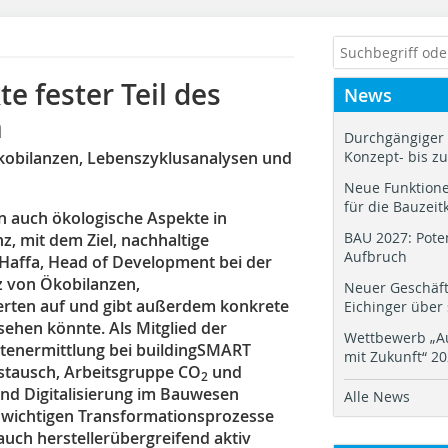
e fester Teil des
News
n
Durchgängiger 
Ökobilanzen, Lebenszyklusanalysen und
Konzept- bis z
Neue Funktione
für die Bauzeit
 auch ökologische Aspekte in
BAU 2027: Pote
 mit dem Ziel, nachhaltige
Aufbruch
 Haffa, Head of Development bei der
z von Ökobilanzen,
Neuer Geschäf
erten auf und gibt außerdem konkrete
Eichinger über
sehen könnte. Als Mitglied der
Wettbewerb „Au
tenermittlung bei buildingSMART
mit Zukunft“ 2
stausch, Arbeitsgruppe CO
und
2
nd Digitalisierung im Bauwesen
Alle News
he wichtigen Transformationsprozesse
uch herstellerübergreifend aktiv