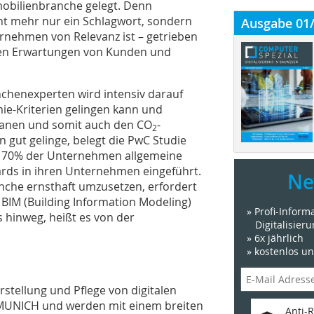
obilienbranche gelegt. Denn
ht mehr nur ein Schlagwort, sondern
Ausgabe 01
rnehmen von Relevanz ist – getrieben
den Erwartungen von Kunden und
chenexperten wird intensiv darauf
e-Kriterien gelingen kann und
 planen und somit auch den CO
-
2
 gut gelinge, belegt die PwC Studie
en 70% der Unternehmen allgemeine
ards in ihren Unternehmen eingeführt.
Ne
nche ernsthaft umzusetzen, erfordert
BIM (Building Information Modeling)
» Profi-Infor
 hinweg, heißt es von der
Digitalisier
» 6x jährlich
» kostenlos u
tellung und Pflege von digitalen
 MUNICH und werden mit einem breiten
Anti-R