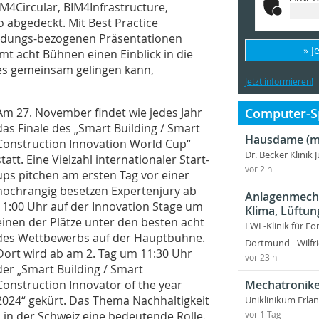
4Circular, BIM4Infrastructure,
 abgedeckt. Mit Best Practice
endungs-bezogenen Präsentationen
» J
t acht Bühnen einen Einblick in die
e es gemeinsam gelingen kann,
Jetzt informieren!
Computer-Sp
Am 27. November findet wie jedes Jahr
das Finale des „Smart Building / Smart
Hausdame (m
Construction Innovation World Cup“
Dr. Becker Klinik 
statt. Eine Vielzahl internationaler Start-
vor 2 h
ups pitchen am ersten Tag vor einer
hochrangig besetzen Expertenjury ab
Anlagenmecha
11:00 Uhr auf der Innovation Stage um
Klima, Lüftun
einen der Plätze unter den besten acht
LWL-Klinik für Fo
des Wettbewerbs auf der Hauptbühne.
Dortmund - Wilfri
Dort wird ab am 2. Tag um 11:30 Uhr
vor 23 h
der „Smart Building / Smart
Mechatronike
Construction Innovator of the year
2024“ gekürt. Das Thema Nachhaltigkeit
Uniklinikum Erla
h in der Schweiz eine bedeutende Rolle.
vor 1 Tag