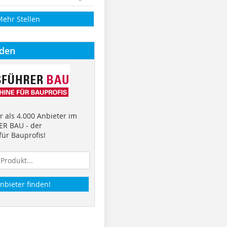
Mehr Stellen
nden
 als 4.000 Anbieter im
R BAU - der
ür Bauprofis!
nbieter finden!