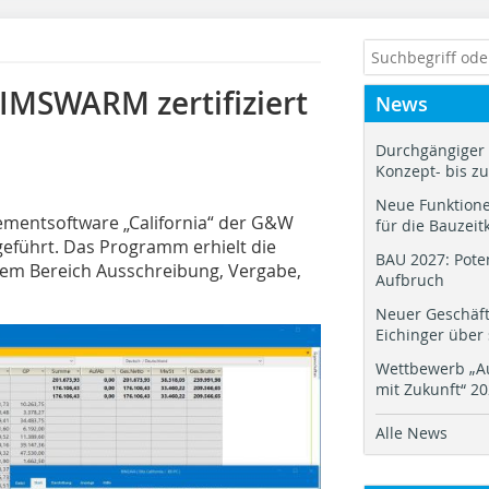
 BIMSWARM zertifiziert
News
Durchgängiger 
Konzept- bis z
Neue Funktione
mentsoftware „California“ der G&W
für die Bauzeit
eführt. Das Programm erhielt die
BAU 2027: Pote
 dem Bereich Ausschreibung, Vergabe,
Aufbruch
Neuer Geschäf
Eichinger über
Wettbewerb „Au
mit Zukunft“ 2
Alle News