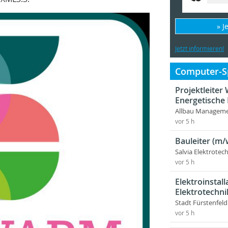
» J
Jetzt informieren!
Computer-Sp
Projektleite
Energetische
Allbau Manageme
vor 5 h
Bauleiter (m/
Salvia Elektrote
vor 5 h
Elektroinstal
Elektrotechni
Stadt Fürstenfel
vor 5 h