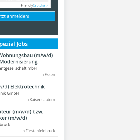
Friendly
Captcha ⇗
etzt anmelden!
ezial Jobs
r Wohnungsbau (m/w/d)
 Modernisierung
ntgesellschaft mbH
in Essen
w/d) Elektrotechnik
chnik GmbH
in Kaiserslautern
lateur (m/w/d) bzw.
ker (m/w/d)
dbruck
in Fürstenfeldbruck