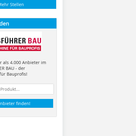
Mehr Stellen
nden
 als 4.000 Anbieter im
R BAU - der
ür Bauprofis!
nbieter finden!