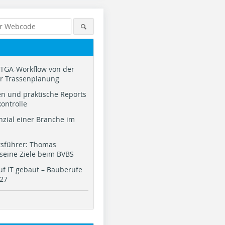
TGA-Workflow von der
ur Trassenplanung
n und praktische Reports
kontrolle
nzial einer Branche im
tsführer: Thomas
 seine Ziele beim BVBS
f IT gebaut – Bauberufe
027