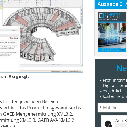
Ausgabe 01
Ne
enermittlung möglich.
» Profi-Infor
Digitalisier
» 6x jährlich
» kostenlos u
s für den jeweiligen Bereich
s erhielt das Produkt insgesamt sechs
len GAEB Mengenermittlung XML3.2,
ittlung XML3.3, GAEB AVA XML3.2,
Anti-R
XML3.3.