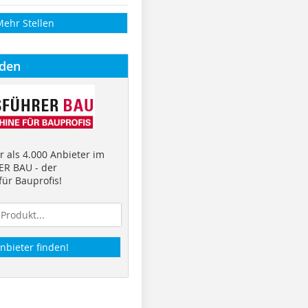
Mehr Stellen
nden
 als 4.000 Anbieter im
R BAU - der
ür Bauprofis!
nbieter finden!