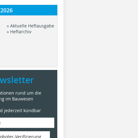
/2026
» Aktuelle Heftausgabe
» Heftarchiv
wsletter
mationen rund um die
ung im Bauwesen
nd jederzeit kündbar
oboter-Verifizierung