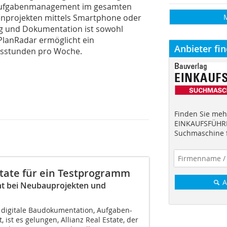
Aufgabenmanagement im gesamten
nprojekten mittels Smartphone oder
sung und Dokumentation ist sowohl
n PlanRadar ermöglicht ein
Anbieter fi
itsstunden pro Woche.
Finden Sie mehr
EINKAUFSFÜHRE
Suchmaschine f
state für ein Testprogramm
A
t bei Neubauprojekten und
r digitale Baudokumentation, Aufgaben-
st es gelungen, Allianz Real Estate, der