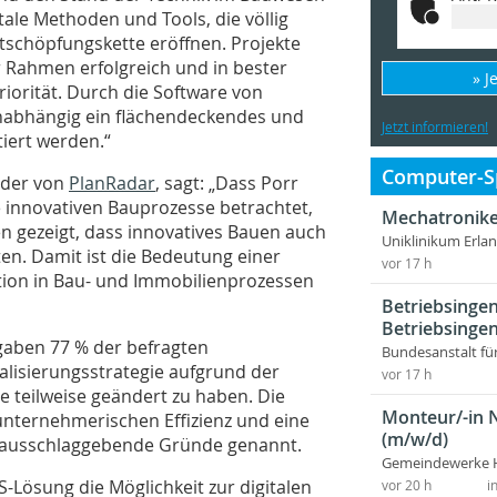
tale Methoden und Tools, die völlig
schöpfungskette eröffnen. Projekte
 Rahmen erfolgreich und in bester
» J
riorität. Durch die Software von
unabhängig ein flächendeckendes und
Jetzt informieren!
iert werden.“
Computer-Sp
nder von
PlanRadar
, sagt: „Dass Porr
e innovativen Bauprozesse betrachtet,
Mechatronike
n gezeigt, dass innovatives Bauen auch
Uniklinikum Erla
en. Damit ist die Bedeutung einer
vor 17 h
on in Bau- und Immobilienprozessen
Betriebsingen
Betriebsingen
gaben 77 % der befragten
Bundesanstalt fü
talisierungsstrategie aufgrund der
vor 17 h
teilweise geändert zu haben. Die
Monteur/-in 
 unternehmerischen Effizienz und eine
(m/w/d)
s ausschlaggebende Gründe genannt.
Gemeindewerke 
-Lösung die Möglichkeit zur digitalen
vor 20 h
i