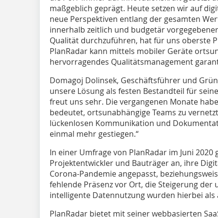
maßgeblich geprägt. Heute setzen wir auf digi
neue Perspektiven entlang der gesamten Wert
innerhalb zeitlich und budgetär vorgegebener
Qualität durchzuführen, hat für uns oberste P
PlanRadar kann mittels mobiler Geräte orts
hervorragendes Qualitätsmanagement garant
Domagoj Dolinsek, Geschäftsführer und Grü
unsere Lösung als festen Bestandteil für sein
freut uns sehr. Die vergangenen Monate habe
bedeutet, ortsunabhängige Teams zu vernetzt
lückenlosen Kommunikation und Dokumentati
einmal mehr gestiegen.“
In einer Umfrage von PlanRadar im Juni 2020 
Projektentwickler und Bauträger an, ihre Digi
Corona-Pandemie angepasst, beziehungsweise 
fehlende Präsenz vor Ort, die Steigerung der
intelligente Datennutzung wurden hierbei al
PlanRadar bietet mit seiner webbasierten SaaS