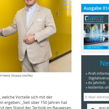
Ausgabe 01
Ne
» Profi-Infor
l-Heinz Strauss (rechts)
Digitalisier
» 6x jährlich
» kostenlos u
, welche Vorteile sich mit der
 ergeben: „Seit über 150 Jahren hat
 und den Stand der Technik im Bauwesen
Anti-R