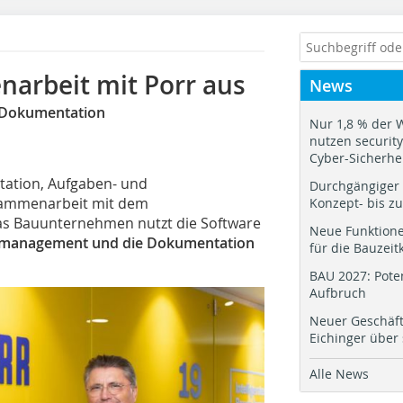
arbeit mit Porr aus
News
d Dokumentation
Nur 1,8 % der 
nutzen security.
Cyber-Sicherhe
ntation, Aufgaben- und
Durchgängiger 
sammenarbeit mit dem
Konzept- bis z
as Bauunternehmen nutzt die Software
Neue Funktione
management und die Dokumentation
für die Bauzeit
BAU 2027: Pote
Aufbruch
Neuer Geschäf
Eichinger über
Alle News