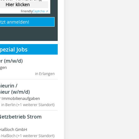
Hier klicken
Friendly
Captcha ⇗
etzt anmelden!
ezial Jobs
r (m/w/d)
ngen
in Erlangen
ieurin /
ieur (w/m/d)
r Immobilienaufgaben
in Berlin (+1 weiterer Standort)
Netzbetrieb Strom
Haßloch GmbH
n Haßloch (+1 weiterer Standort)