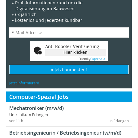
» Profi-Informationen rund um die
Digitalisierung im Bauwesen
» 6x jährlich
» kostenlos und jederzeit kündbar
Anti-Roboter-Verifizierung
Hier klicken
Friendly
Captcha ⇗
» Jetzt anmelden!
Jetzt informieren!
Computer-Spezial Jobs
Mechatroniker (m/w/d)
Uniklinikum Erlangen
vor 11 h
in Erlangen
Betriebsingenieurin / Betriebsingenieur (w/m/d)