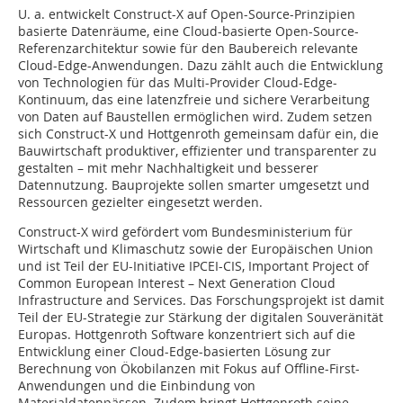
U. a. entwickelt Construct-X auf Open-Source-Prinzipien
basierte Datenräume, eine Cloud-basierte Open-Source-
Referenzarchitektur sowie für den Baubereich relevante
Cloud-Edge-Anwendungen. Dazu zählt auch die Entwicklung
von Technologien für das Multi-Provider Cloud-Edge-
Kontinuum, das eine latenzfreie und sichere Verarbeitung
von Daten auf Baustellen ermöglichen wird. Zudem setzen
sich Construct-X und Hottgenroth gemeinsam dafür ein, die
Bauwirtschaft produktiver, effizienter und transparenter zu
gestalten – mit mehr Nachhaltigkeit und besserer
Datennutzung. Bauprojekte sollen smarter umgesetzt und
Ressourcen gezielter eingesetzt werden.
Construct-X wird gefördert vom Bundesministerium für
Wirtschaft und Klimaschutz sowie der Europäischen Union
und ist Teil der EU-Initiative IPCEI-CIS, Important Project of
Common European Interest – Next Generation Cloud
Infrastructure and Services. Das Forschungsprojekt ist damit
Teil der EU-Strategie zur Stärkung der digitalen Souveränität
Europas. Hottgenroth Software konzentriert sich auf die
Entwicklung einer Cloud-Edge-basierten Lösung zur
Berechnung von Ökobilanzen mit Fokus auf Offline-First-
Anwendungen und die Einbindung von
Materialdatenpässen. Zudem bringt Hottgenroth seine