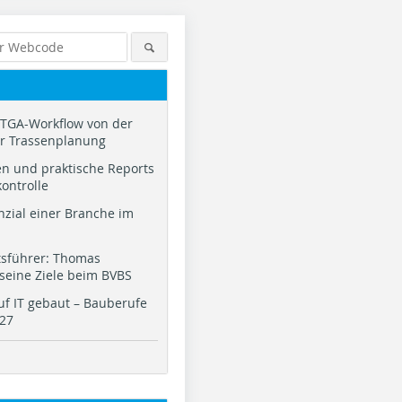
TGA-Workflow von der
ur Trassenplanung
n und praktische Reports
kontrolle
nzial einer Branche im
tsführer: Thomas
 seine Ziele beim BVBS
f IT gebaut – Bauberufe
027