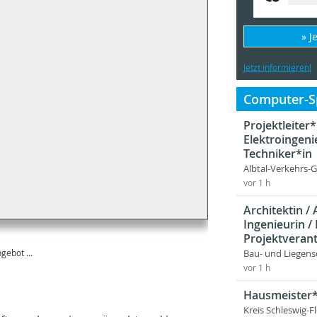
» J
Jetzt informieren!
Computer-Sp
Projektleiter*
Elektroingeni
Techniker*in
Albtal-Verkehrs-
vor 1 h
Architektin / 
Ingenieurin /
Projektverant
ebot ...
Bau- und Liegens
vor 1 h
Hausmeister*
Kreis Schleswig-F