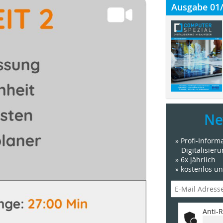
Ausgabe 01
Ne
» Profi-Infor
Digitalisier
» 6x jährlich
» kostenlos u
Anti-R