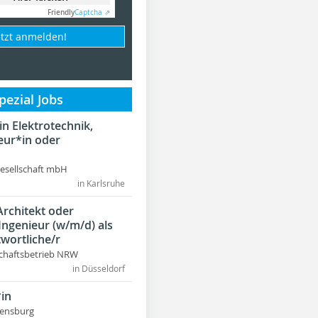
Friendly
Captcha ⇗
etzt anmelden!
ezial Jobs
in Elektrotechnik,
eur*in oder
Gesellschaft mbH
in Karlsruhe
Architekt oder
 Ingenieur (w/m/d) als
wortliche/r
chaftsbetrieb NRW
in Düsseldorf
in
lensburg