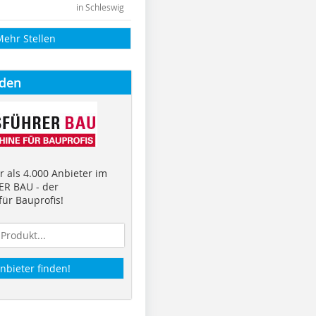
in Schleswig
Mehr Stellen
nden
 als 4.000 Anbieter im
R BAU - der
ür Bauprofis!
nbieter finden!