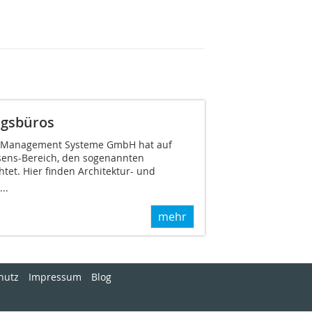
ngsbüros
d Management Systeme GmbH hat auf
sens-Bereich, den sogenannten
htet. Hier finden Architektur- und
..
mehr
hutz
Impressum
Blog