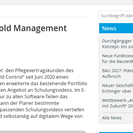
bold Management
News
Durchgängiger 
Konzept- bis z
Neue Funktione
für die Bauzeit
t den Pflegevertragskunden des
BAU 2027: Pote
Aufbruch
Control“ seit Juni 2020 einen
n erweiterte das bestehende Portfolio
Neuer Geschäf
ten Angebot an Schulungsvideos. Im E-
Eichinger über
ur zu allen Software-Teilen das
Wettbewerb „Au
kann der Planer bestimmte
mit Zukunft“ 2
s passenden Schulungsvideos vertiefen
 selbständig auf digitalem Wege von
Alle News