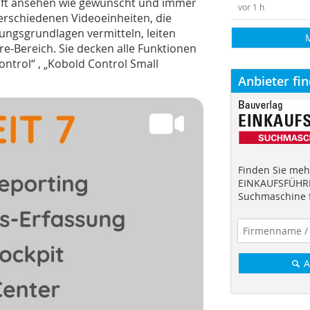
oft ansehen wie gewünscht und immer
vor 1 h
verschiedenen Videoeinheiten, die
ngsgrundlagen vermitteln, leiten
are-Bereich. Sie decken alle Funktionen
trol“ , „Kobold Control Small
Anbieter fi
Finden Sie mehr
EINKAUFSFÜHRE
Suchmaschine f
A