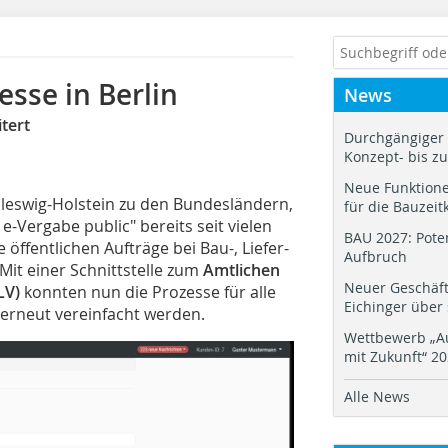
sse in Berlin
News
tert
Durchgängiger 
Konzept- bis z
Neue Funktione
leswig-Holstein zu den Bundesländern,
für die Bauzeit
e-Vergabe public" bereits seit vielen
BAU 2027: Pote
 öffentlichen Aufträge bei Bau-, Liefer-
Aufbruch
Mit einer Schnittstelle zum
Amtlichen
Neuer Geschäf
LV)
konnten nun die Prozesse für alle
Eichinger über
 erneut vereinfacht werden.
Wettbewerb „Au
mit Zukunft“ 2
Alle News