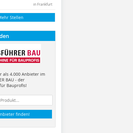
in Frankfurt
Mehr Stellen
nden
 als 4.000 Anbieter im
R BAU - der
ür Bauprofis!
nbieter finden!