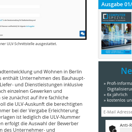
Ausgabe 01
iner ULV-Schnittstelle ausgestattet.
Ne
tadtentwicklung und Wohnen in Berlin
nis enthält Unternehmen des Bauhaupt-
» Profi-Infor
fer- und Dienstleistungen inklusive
Digitalisier
 nach einzelnen Gewerken und
» 6x jährlich
 sie zunächst auf ihre fachliche
» kostenlos u
soll die ULV-Auskunft die berechtigten
hmer bei der Vergabe Erleichterung
erlagen ist lediglich die ULV-Nummer
n erfolgt die Auswahl der Bewerber
Anti-R
n des Unternehmer- und