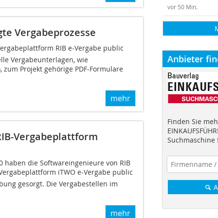
vor 50 Min.
gte Vergabeprozesse
ergabeplattform RIB e-Vergabe public
Anbieter fi
lle Vergabeunterlagen, wie
), zum Projekt gehörige PDF-Formulare
mehr
Finden Sie mehr
EINKAUFSFÜHRE
RIB-Vergabeplattform
Suchmaschine f
20 haben die Softwareingenieure von RIB
Vergabeplattform iTWO e-Vergabe public
bung gesorgt. Die Vergabestellen im
A
mehr