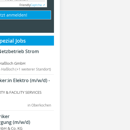
Friendly
Captcha ⇗
etzt anmelden!
ezial Jobs
Netzbetrieb Strom
Haßloch GmbH
n Haßloch (+1 weiterer Standort)
ker:in Elektro (m/w/d) -
Y & FACILITY SERVICES
in Oberkochen
riker
gung (m/w/d)
mbH & Co. KG