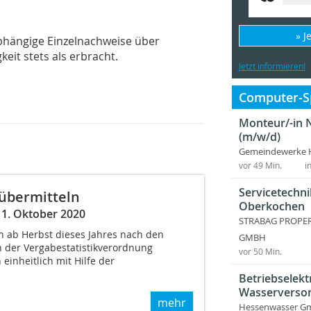
» J
bhängige Einzelnachweise über
eit stets als erbracht.
Jetzt informieren!
Computer-Sp
Monteur/-in 
(m/w/d)
Gemeindewerke 
vor 49 Min.
i
Servicetechni
 übermitteln
Oberkochen
 1. Oktober 2020
STRABAG PROPERT
h ab Herbst dieses Jahres nach den
GMBH
 der Vergabestatistikverordnung
vor 50 Min.
einheitlich mit Hilfe der
.
Betriebselekt
Wasserversor
mehr
Hessenwasser G