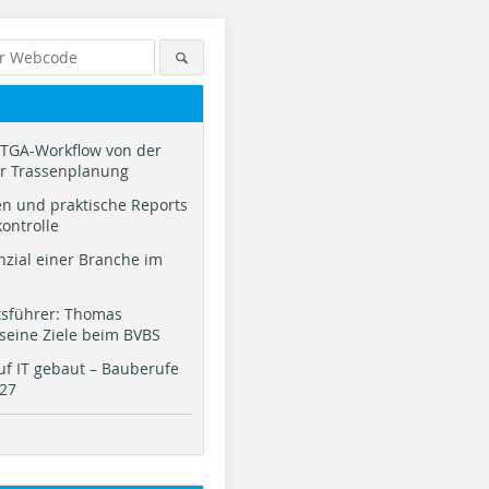
TGA-Workflow von der
ur Trassenplanung
n und praktische Reports
kontrolle
nzial einer Branche im
tsführer: Thomas
 seine Ziele beim BVBS
f IT gebaut – Bauberufe
027