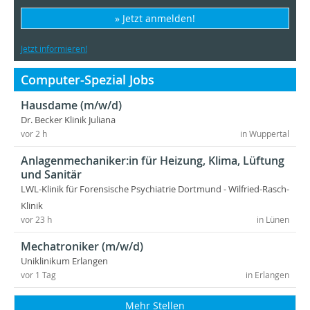
» Jetzt anmelden!
Jetzt informieren!
Computer-Spezial Jobs
Hausdame (m/w/d)
Dr. Becker Klinik Juliana
vor 2 h
in Wuppertal
Anlagenmechaniker:in für Heizung, Klima, Lüftung
und Sanitär
LWL-Klinik für Forensische Psychiatrie Dortmund - Wilfried-Rasch-
Klinik
vor 23 h
in Lünen
Mechatroniker (m/w/d)
Uniklinikum Erlangen
vor 1 Tag
in Erlangen
Mehr Stellen