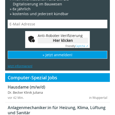
Digitalisierung im Bauwesen
» 6x jährlich
» kostenlos und jederzeit kündbar
Anti-Roboter-Verifizierung
Hier klicken
Friendly
Captcha ⇗
» Jetzt anmelden!
Jetzt informieren!
Computer-Spezial Jobs
Hausdame (m/w/d)
Dr. Becker Klinik Juliana
vor 42 Min.
in Wuppertal
Anlagenmechaniker:in für Heizung, Klima, Lüftung
und Sanitär