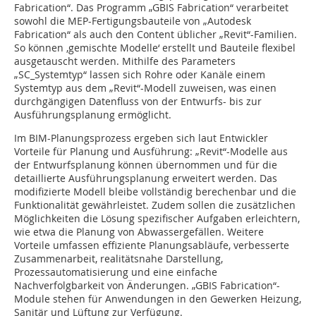
Fabrication“. Das Programm „GBIS Fabrication“ verarbeitet
sowohl die MEP-Fertigungsbauteile von „Autodesk
Fabrication“ als auch den Content üblicher „Revit“-Familien.
So können ‚gemischte Modelle‘ erstellt und Bauteile flexibel
ausgetauscht werden. Mithilfe des Parameters
„SC_Systemtyp“ lassen sich Rohre oder Kanäle einem
Systemtyp aus dem „Revit“-Modell zuweisen, was einen
durchgängigen Datenfluss von der Entwurfs- bis zur
Ausführungsplanung ermöglicht.
Im BIM-Planungsprozess ergeben sich laut Entwickler
Vorteile für Planung und Ausführung: „Revit“-Modelle aus
der Entwurfsplanung können übernommen und für die
detaillierte Ausführungsplanung erweitert werden. Das
modifizierte Modell bleibe vollständig berechenbar und die
Funktionalität gewährleistet. Zudem sollen die zusätzlichen
Möglichkeiten die Lösung spezifischer Aufgaben erleichtern,
wie etwa die Planung von Abwassergefällen. Weitere
Vorteile umfassen effiziente Planungsabläufe, verbesserte
Zusammenarbeit, realitätsnahe Darstellung,
Prozessautomatisierung und eine einfache
Nachverfolgbarkeit von Änderungen. „GBIS Fabrication“-
Module stehen für Anwendungen in den Gewerken Heizung,
Sanitär und Lüftung zur Verfügung.