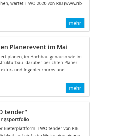
en, wartet iTWO 2020 von RIB (www.rib-
mehr
llen Planerevent im Mai
tiert planen, im Hochbau genauso wie im
astrukturbau  darüber berichten Planer
tektur- und Ingenieurbüros und
mehr
O tender“
ungsportfolio
 Bieterplattform iTWO tender von RIB
ichkeit, auf einfache Weise eine eigene