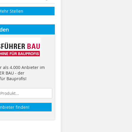
Mehr Stellen
nden
 als 4.000 Anbieter im
R BAU - der
ür Bauprofis!
nbieter finden!