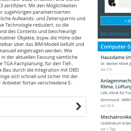
zertifiziert. Mit den Möglichkeiten
er zugehörigen parametrisierten
tliche Aufwands- und Zeitersparnis und
» J
ue Technologie reduziert, so die
nd des Contents und beschleunigt
Jetzt informieren!
einzelner Objekte, bspw. die Höhe oder
elbar über das BIM-Modell befüllt und
Computer-Sp
 manuell eingetragen werden. Wie
 in der aktuellen Fassung sämtliche
Hausdame (m
e TGA-Fachplanung, für den Tief-,
Dr. Becker Klinik 
a-Bau durch die Integration mit DBD
vor 2 h
nge sich schnell und sicher mit der
Anlagenmecha
r Anbieter fortan verschiedene E-
Klima, Lüftun
LWL-Klinik für Fo
Dortmund - Wilfri
vor 23 h
Mechatronike
Uniklinikum Erla
vor 1 Tag