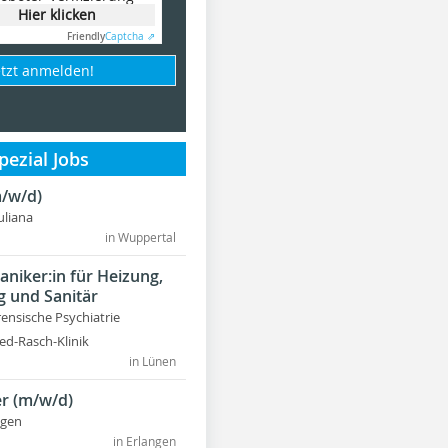
Hier klicken
Friendly
Captcha ⇗
etzt anmelden!
ezial Jobs
/w/d)
Juliana
in Wuppertal
niker:in für Heizung,
g und Sanitär
rensische Psychiatrie
ed-Rasch-Klinik
in Lünen
r (m/w/d)
ngen
in Erlangen