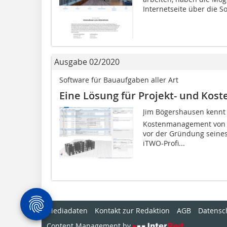
Internetseite über die Sof
Ausgabe 02/2020
Software für Bauaufgaben aller Art
Eine Lösung für Projekt- und Ko
Jim Bögershausen kennt d
Kostenmanagement von R
vor der Gründung seine
iTWO-Profi...
Mediadaten
Kontakt zur Redaktion
AGB
Datensc
Content Management by