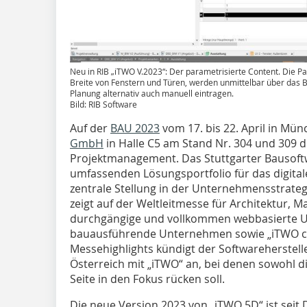
Neu in RIB „iTWO V.2023“: Der parametrisierte Content. Die P
Breite von Fenstern und Türen, werden unmittelbar über das BI
Planung alternativ auch manuell eintragen.
Bild: RIB Software
Auf der
BAU 2023
vom 17. bis 22. April in Mün
GmbH
in Halle C5 am Stand Nr. 304 und 309 d
Projektmanagement. Das Stuttgarter Bausof
umfassenden Lösungsportfolio für das digital
zentrale Stellung in der Unternehmensstrateg
zeigt auf der Weltleitmesse für Architektur,
durchgängige und vollkommen webbasierte U
bauausführende Unternehmen sowie „iTWO civi
Messehighlights kündigt der Softwareherstell
Österreich mit „iTWO“ an, bei denen sowohl d
Seite in den Fokus rücken soll.
Die neue Version 2023 von „iTWO 5D“ ist seit