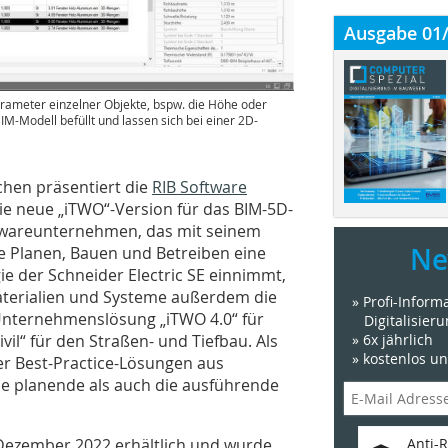
Ausgabe 01
arameter einzelner Objekte, bspw. die Höhe oder
M-Modell befüllt und lassen sich bei einer 2D-
chen präsentiert die
RIB Software
ie neue „iTWO“-Version für das BIM-5D-
twareunternehmen, das mit seinem
Ne
e Planen, Bauen und Betreiben eine
ie der Schneider Electric SE einnimmt,
 Materialien und Systeme außerdem die
» Profi-Infor
nternehmenslösung „iTWO 4.0“ für
Digitalisier
» 6x jährlich
l“ für den Straßen- und Tiefbau. Als
» kostenlos u
er Best-Practice-Lösungen aus
ie planende als auch die ausführende
Anti-R
 Dezember 2022 erhältlich und wurde