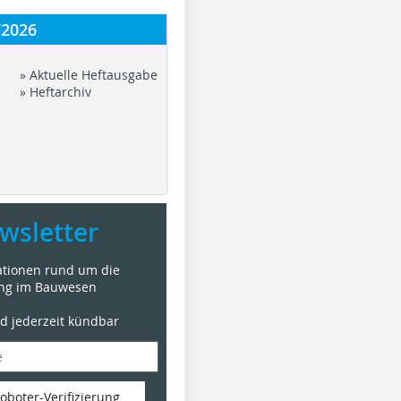
/2026
» Aktuelle Heftausgabe
» Heftarchiv
wsletter
mationen rund um die
ung im Bauwesen
nd jederzeit kündbar
oboter-Verifizierung