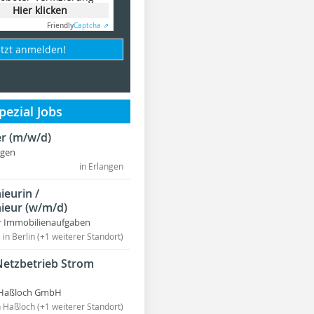
Hier klicken
Friendly
Captcha ⇗
etzt anmelden!
ezial Jobs
r (m/w/d)
ngen
in Erlangen
ieurin /
ieur (w/m/d)
r Immobilienaufgaben
in Berlin (+1 weiterer Standort)
Netzbetrieb Strom
Haßloch GmbH
n Haßloch (+1 weiterer Standort)