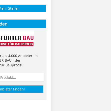
Mehr Stellen
nden
 als 4.000 Anbieter im
R BAU - der
ür Bauprofis!
nbieter finden!