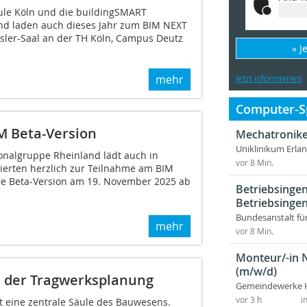
ule Köln und die buildingSMART
nd laden auch dieses Jahr zum BIM NEXT
sler-Saal an der TH Köln, Campus Deutz
» J
mehr
Jetzt informieren!
Computer-Sp
M Beta-Version
Mechatronike
Uniklinikum Erla
nalgruppe Rheinland lädt auch in
vor 8 Min.
sierten herzlich zur Teilnahme am BIM
re Beta-Version am 19. November 2025 ab
Betriebsingen
Betriebsingen
Bundesanstalt fü
mehr
vor 8 Min.
Monteur/-in 
(m/w/d)
 der Tragwerksplanung
Gemeindewerke 
vor 3 h
i
t eine zentrale Säule des Bauwesens.