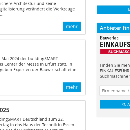
ichere Architektur und keine
italisierung verändert die Werkzeuge
..
mehr
Anbieter fi
. Mai 2024 der buildingSMART-
Center der Messe in Erfurt statt. In
Finden Sie mehr
 geben Experten der Bauwirtschaft eine
EINKAUFSFÜHRE
Suchmaschine f
mehr
A
025
ildingSMART Deutschland zum 22.
tag in das Haus der Technik in Essen