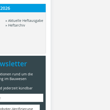
/2026
» Aktuelle Heftausgabe
» Heftarchiv
wsletter
mationen rund um die
ung im Bauwesen
nd jederzeit kündbar
oboter-Verifizierung