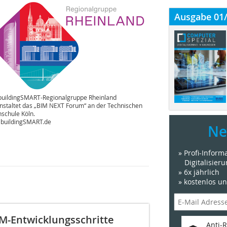
Ausgabe 01
buildingSMART-Regionalgruppe Rheinland
nstaltet das „BIM NEXT Forum“ an der Technischen
schule Köln.
: buildingSMART.de
Ne
» Profi-Infor
Digitalisier
» 6x jährlich
» kostenlos u
M-Entwicklungsschritte
Anti-R