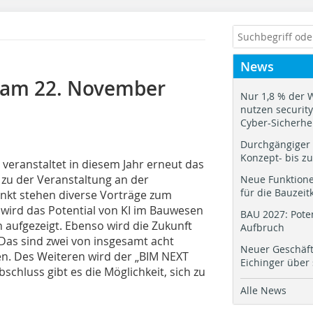
News
 am 22. November
Nur 1,8 % der 
nutzen security.
Cyber-Sicherhe
Durchgängiger 
Konzept- bis z
veranstaltet in diesem Jahr erneut das
 zu der Veranstaltung an der
Neue Funktione
für die Bauzeit
unkt stehen diverse Vorträge zum
o wird das Potential von KI im Bauwesen
BAU 2027: Pote
aufgezeigt. Ebenso wird die Zukunft
Aufbruch
as sind zwei von insgesamt acht
Neuer Geschäf
en. Des Weiteren wird der „BIM NEXT
Eichinger über
chluss gibt es die Möglichkeit, sich zu
Alle News