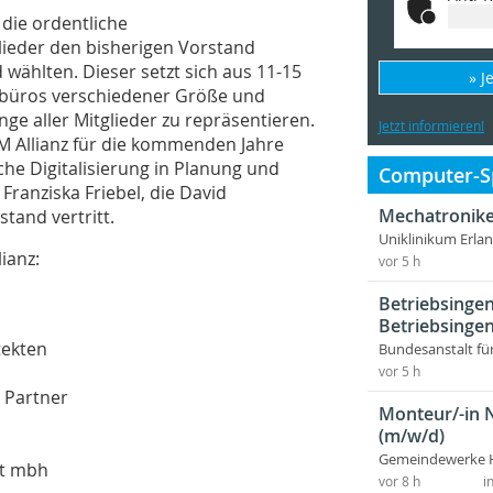
 die ordentliche
lieder den bisherigen Vorstand
ählten. Dieser setzt sich aus 11-15
» J
urbüros verschiedener Größe und
e aller Mitglieder zu repräsentieren.
Jetzt informieren!
IM Allianz für die kommenden Jahre
iche Digitalisierung in Planung und
Computer-Sp
Franziska Friebel, die David
Mechatronike
tand vertritt.
Uniklinikum Erla
ianz:
vor 5 h
Betriebsingen
Betriebsingen
tekten
Bundesanstalt fü
vor 5 h
 Partner
Monteur/-in 
(m/w/d)
Gemeindewerke 
ft mbh
vor 8 h
i