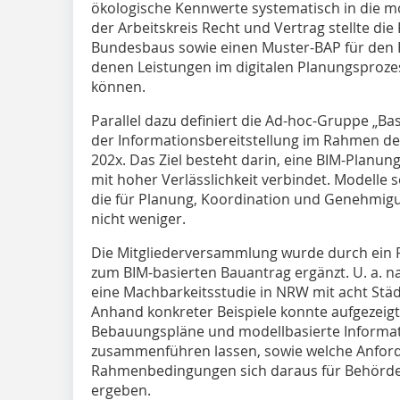
ökologische Kennwerte systematisch in die mo
der Arbeitskreis Recht und Vertrag stellte d
Bundesbaus sowie einen Muster-BAP für den R
denen Leistungen im digitalen Planungsproze
können.
Parallel dazu definiert die Ad-hoc-Gruppe „B
der Informationsbereitstellung im Rahmen d
202x. Das Ziel besteht darin, eine BIM-Planun
mit hoher Verlässlichkeit verbindet. Modelle 
die für Planung, Koordination und Genehmigu
nicht weniger.
Die Mitgliederversammlung wurde durch ei
zum BIM-basierten Bauantrag ergänzt. U. a. 
eine Machbarkeitsstudie in NRW mit acht Stä
Anhand konkreter Beispiele konnte aufgezeigt 
Bebauungspläne und modellbasierte Informa
zusammenführen lassen, sowie welche Anfor
Rahmenbedingungen sich daraus für Behörde
ergeben.