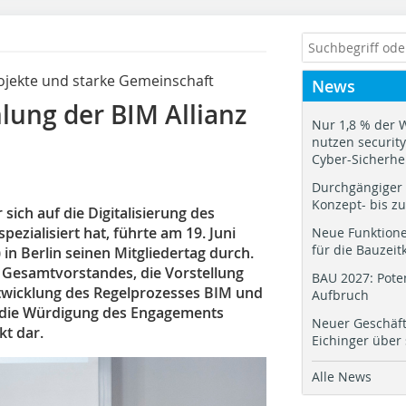
jekte und starke Gemeinschaft
News
ung der BIM Allianz
Nur 1,8 % der 
nutzen security.
Cyber-Sicherhe
Durchgängiger 
Konzept- bis z
ich auf die Digitalisierung des
zialisiert hat, führte am 19. Juni
Neue Funktione
für die Bauzeit
n Berlin seinen Mitgliedertag durch.
 Gesamtvorstandes, die Vorstellung
BAU 2027: Pote
entwicklung des Regelprozesses BIM und
Aufbruch
 die Würdigung des Engagements
Neuer Geschäf
kt dar.
Eichinger über
Alle News