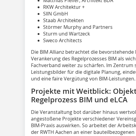
Matthias Pfeifer, Architekt BDA
RKW Architektur +
SIIN GmbH
Staab Architekten
Störmer Murphy and Partners
Sturm und Wartzeck
Sweco Architects
Die BIM Allianz betrachtet die bevorstehende
Verankerung des Regelprozesses BIM als wichti
Fachverband weiter zu schärfen. Im Zentrum s
Leistungsbilder für die digitale Planung, eind
und eine faire Vergütung von BIM-Leistungen.
Projekte mit Weitblick: Obje
Regelprozess BIM und eLCA
Die Veranstaltung bot darüber hinaus wertvoll
angestoßene Projekte verschiedener Vereinsgre
BIM-Praxis auswirken. So arbeitet der Arbeits
der RWTH Aachen an einer bauteilbezogenen 