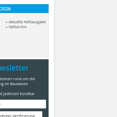
/2026
» Aktuelle Heftausgabe
» Heftarchiv
wsletter
mationen rund um die
ung im Bauwesen
nd jederzeit kündbar
oboter-Verifizierung