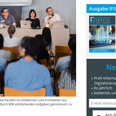
Ausgabe 01
Ne
» Profi-Infor
Digitalisier
» 6x jährlich
» kostenlos u
rwachenden Architektinnen und Architekten aus
die durch BIM entstehenden Aufgaben gemeinsam zu
Anti-R