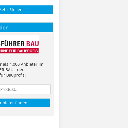
Mehr Stellen
nden
 als 4.000 Anbieter im
R BAU - der
ür Bauprofis!
nbieter finden!