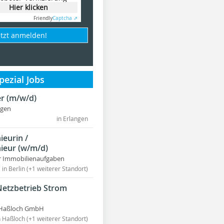
Hier klicken
Friendly
Captcha ⇗
etzt anmelden!
ezial Jobs
r (m/w/d)
ngen
in Erlangen
ieurin /
ieur (w/m/d)
r Immobilienaufgaben
in Berlin (+1 weiterer Standort)
Netzbetrieb Strom
Haßloch GmbH
n Haßloch (+1 weiterer Standort)