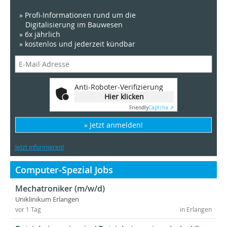
» Profi-Informationen rund um die
Digitalisierung im Bauwesen
» 6x jährlich
» kostenlos und jederzeit kündbar
Anti-Roboter-Verifizierung
Hier klicken
Friendly
Captcha ⇗
» Jetzt anmelden!
Jetzt informieren!
Computer-Spezial Jobs
Mechatroniker (m/w/d)
Uniklinikum Erlangen
vor 1 Tag
in Erlangen