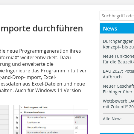
importe durchführen
News
Durchgängiger 
Konzept- bis z
 die neue Programmgeneration ihres
Neue Funktione
orniaX“ weiterentwickelt. Dazu
für die Bauzeit
hrung und erweiterte die
ie Ingenieure das Programm intuitiver
BAU 2027: Pote
-and-Drop-Import, Excel-
Aufbruch
essdaten aus Excel-Dateien und neue
Neuer Geschäf
alten. Auch für Windows 11 Version
Eichinger über
Wettbewerb „Au
mit Zukunft“ 2
Alle News