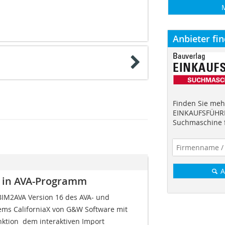
Anbieter fi
Finden Sie mehr
EINKAUFSFÜHRE
Suchmaschine f
A
n in AVA-Programm
BIM2AVA Version 16 des AVA- und
s CaliforniaX von G&W Software mit
tion  dem interaktiven Import 