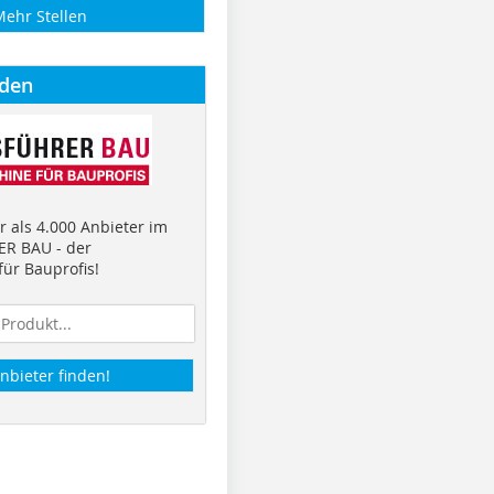
Mehr Stellen
nden
 als 4.000 Anbieter im
R BAU - der
ür Bauprofis!
nbieter finden!