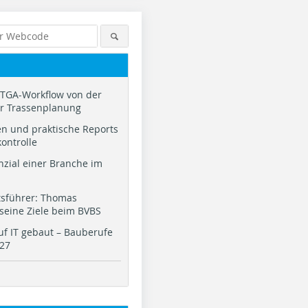
TGA-Workflow von der
ur Trassenplanung
n und praktische Reports
kontrolle
nzial einer Branche im
tsführer: Thomas
 seine Ziele beim BVBS
f IT gebaut – Bauberufe
027