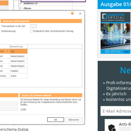
Ausgabe 01
Ne
» Profi-Infor
Digitalisier
» 6x jährlich
» kostenlos u
Anti-R
ierschema-Dialog.