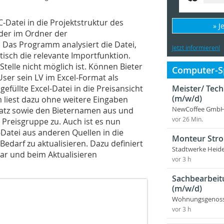
-Datei in die Projektstruktur des
» J
der im Ordner der
. Das Programm analysiert die Datei,
Jetzt informieren!
isch die relevante Importfunktion.
Stelle nicht möglich ist. Können Bieter
Computer-Sp
User sein LV im Excel-Format als
Meister/ Tec
füllte Excel-Datei in die Preisansicht
(m/w/d)
liest dazu ohne weitere Eingaben
NewCoffee GmbH
-Satz sowie den Bieternamen aus und
vor 26 Min.
 Preisgruppe zu. Auch ist es nun
v-Datei aus anderen Quellen in die
Monteur Stro
Bedarf zu aktualisieren. Dazu definiert
Stadtwerke Heid
ar und beim Aktualisieren
vor 3 h
Sachbearbeit
(m/w/d)
Wohnungsgenosse
vor 3 h