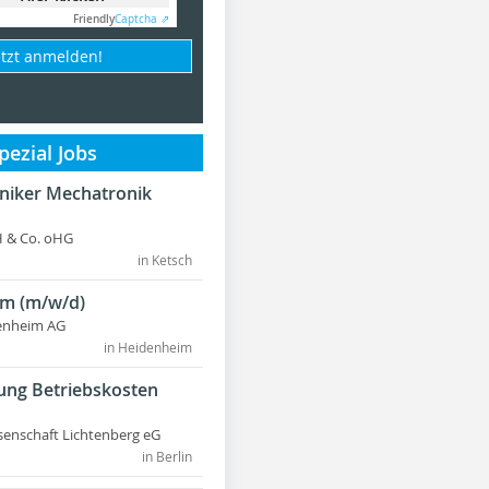
Friendly
Captcha ⇗
etzt anmelden!
ezial Jobs
hniker Mechatronik
 & Co. oHG
in Ketsch
m (m/w/d)
enheim AG
in Heidenheim
ung Betriebskosten
nschaft Lichtenberg eG
in Berlin