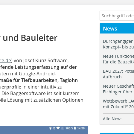
News
 und Bauleiter
Durchgängiger 
Konzept- bis z
Neue Funktione
re.de
) von Josef Kunz Software,
für die Bauzeit
ifende Leistungserfassung auf der
BAU 2027: Pote
äten mit Google-Android-
Aufbruch
aße für Tiefbauarbeiten, Taglohn
Neuer Geschäf
uerprofile
in einer intuitiv zu
Eichinger über
Die Baggersoftware ist seit kurzem
bile Lösung mit zusätzlichen Optionen
Wettbewerb „Au
mit Zukunft“ 2
Alle News