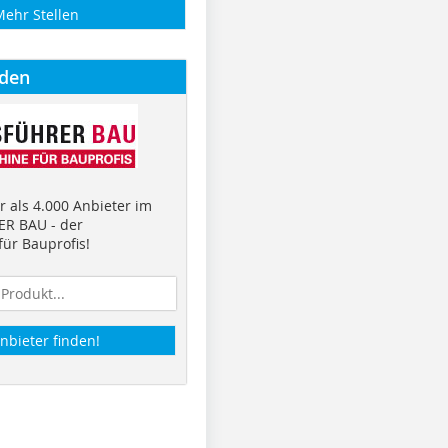
Mehr Stellen
nden
 als 4.000 Anbieter im
R BAU - der
ür Bauprofis!
nbieter finden!