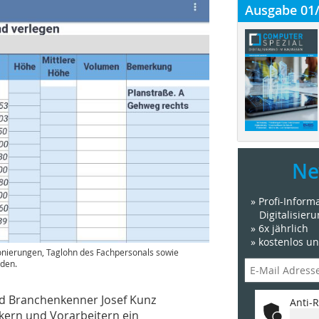
Ausgabe 01
Ne
» Profi-Infor
Digitalisier
» 6x jährlich
» kostenlos u
onierungen, Taglohn des Fachpersonals sowie
rden.
nd Branchenkenner Josef Kunz
Anti-R
ikern und Vorarbeitern ein