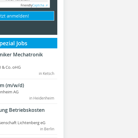
Friendly
Captcha ⇗
etzt anmelden!
ezial Jobs
hniker Mechatronik
 & Co. oHG
in Ketsch
m (m/w/d)
enheim AG
in Heidenheim
ung Betriebskosten
nschaft Lichtenberg eG
in Berlin