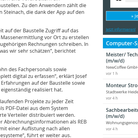
ustellen. Zu den Anwendern zählt die
Steinach, die dank der App auf den
» J
Jetzt informieren!
t auf der Baustelle Zugriff auf das
e Massenermittlung vor Ort zu erstellen
Computer-Sp
zugehörigen Rechnungen schreiben. In
as wir sehr schätzen“, berichtet
Meister/ Tec
(m/w/d)
NewCoffee GmbH
lohn des Fachpersonals sowie
vor 1 h
ett digital zu erfassen“, erklärt Josef
 Erfahrungen auf der Baustelle sowie
Monteur Stro
genständig realisiert hat.
Stadtwerke Heid
vor 4 h
laufenden Projekte zu jeder Zeit
als PDF-Datei aus dem System
Sachbearbeit
rte Verteiler distribuiert werden.
(m/w/d)
der Abrechnungsinformationen als REB
Wohnungsgenosse
it einer Auflistung nach allen
vor 4 h
esysteme“, führt er weiter aus.