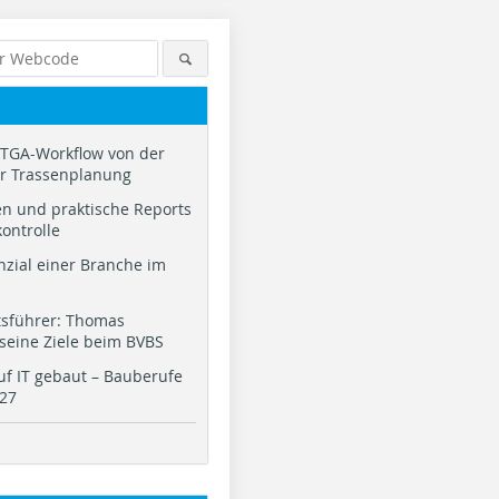
TGA-Workflow von der
ur Trassenplanung
n und praktische Reports
kontrolle
nzial einer Branche im
tsführer: Thomas
 seine Ziele beim BVBS
f IT gebaut – Bauberufe
027