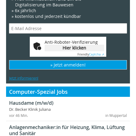
Digitalisierung im Bauwesen
» 6x jährlich
» kostenlos und jederzeit kündbar
Anti-Roboter-Verifizierung
Hier klicken
Friendly
Captcha ⇗
» Jetzt anmelden!
Jetzt informieren!
Computer-Spezial Jobs
Hausdame (m/w/d)
Dr. Becker Klinik Juliana
vor 46 Min.
in Wuppertal
Anlagenmechaniker:in für Heizung, Klima, Lüftung
und Sanitär