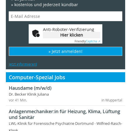
» kostenlos und jederzeit kündbar
Anti-Roboter-Verifizierung
Hier klicken
Friendly
Captcha ⇗
» Jetzt anmelden!
Jetzt informieren!
Computer-Spezial Jobs
Hausdame (m/w/d)
Dr. Becker Klinik Juliana
vor 41 Min.
in Wuppertal
Anlagenmechaniker:in für Heizung, Klima, Lüftung
und Sanitär
LWL-Klinik für Forensische Psychiatrie Dortmund - Wilfried-Rasch-
Klinik