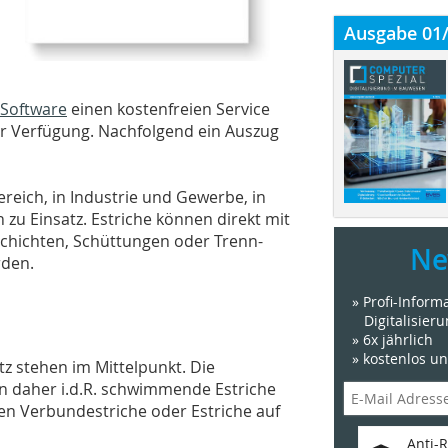
Ausgabe 01
 Software
einen kostenfreien Service
ur Verfügung. Nachfolgend ein Auszug
eich, in Industrie und Gewerbe, in
zu Einsatz. Estriche können direkt mit
hichten, Schüttungen oder Trenn-
Ne
rden.
» Profi-Infor
Digitalisier
» 6x jährlich
» kostenlos u
z stehen im Mittelpunkt. Die
en daher i.d.R. schwimmende Estriche
n Verbundestriche oder Estriche auf
Anti-R