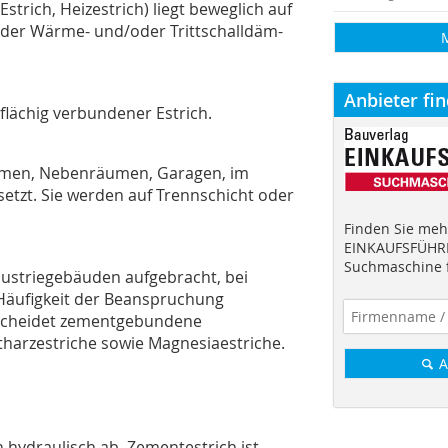
rich, Heizestrich) liegt beweglich auf
der Wärme- und/oder Trittschalldäm-
Anbieter fi
flächig verbundener Estrich.
äumen, Nebenräumen, Garagen, im
tzt. Sie werden auf Trennschicht oder
Finden Sie mehr
EINKAUFSFÜHRE
Suchmaschine f
dustriegebäuden aufgebracht, bei
Häufigkeit der Beanspruchung
rscheidet zementgebundene
stharzestriche sowie Magnesiaestriche.
A
hydraulisch ab. Zementestrich ist