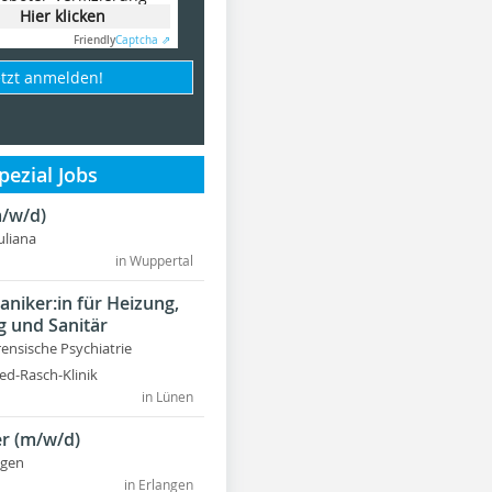
Hier klicken
Friendly
Captcha ⇗
etzt anmelden!
ezial Jobs
/w/d)
Juliana
in Wuppertal
niker:in für Heizung,
g und Sanitär
rensische Psychiatrie
ed-Rasch-Klinik
in Lünen
r (m/w/d)
ngen
in Erlangen