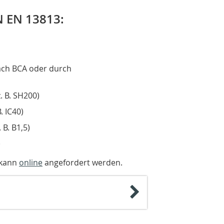
N EN 13813:
ach BCA oder durch
. B. SH200)
. IC40)
 B. B1,5)
)
 kann
online
angefordert werden.