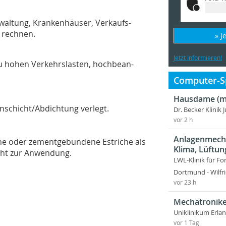
waltung, Krankenhäuser, Verkaufs-
u rechnen.
» J
Jetzt informieren!
u hohen Verkehrslasten, hochbean-
Computer-Sp
Hausdame (m
nnschicht/Abdichtung verlegt.
Dr. Becker Klinik 
vor 2 h
Anlagenmecha
e oder zementgebundene Estriche als
Klima, Lüftun
cht zur Anwendung.
LWL-Klinik für Fo
Dortmund - Wilfri
vor 23 h
Mechatronike
Uniklinikum Erla
vor 1 Tag