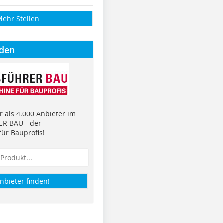
Mehr Stellen
nden
 als 4.000 Anbieter im
R BAU - der
ür Bauprofis!
nbieter finden!