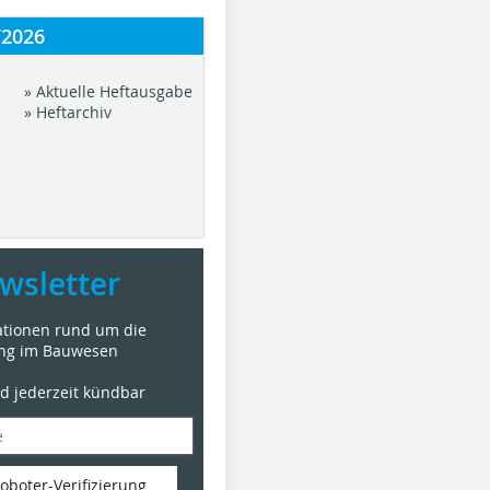
/2026
» Aktuelle Heftausgabe
» Heftarchiv
wsletter
mationen rund um die
ung im Bauwesen
nd jederzeit kündbar
oboter-Verifizierung