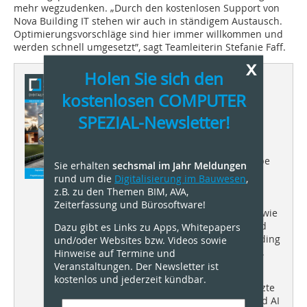
mehr wegzudenken. „Durch den kostenlosen Support von
Nova Building IT stehen wir auch in ständigem Austausch.
Optimierungsvorschläge sind hier immer willkommen und
werden schnell umgesetzt”, sagt Teamleiterin Stefanie Faff.
x
Holen Sie sich den
Dieser Artikel erschien in
kostenlosen COMPUTER
Computer Spezial
SPEZIAL-Newsletter!
02/2024
Das Fachmagazin COMPUTER
SPEZIAL informiert in der Ausgabe
Sie erhalten
sechsmal im Jahr Meldungen
2/2024 u. a. über einen
rund um die
Digitalisierung im Bauwesen
,
Produktvergleich von Baustellen-
z.B. zu den Themen BIM, AVA,
Apps, die Auswirkungen der EU-
Zeiterfassung und Bürosoftware!
Taxonomie auf den Bausektor sowie
über die Herausforderungen und
Dazu gibt es Links zu Apps, Whitepapers
Vorteile zur Umsetzung von Building
und/oder Websites bzw. Videos sowie
Information Modeling - kurz BIM.
Hinweise auf Termine und
Veranstaltungen. Der Newsletter ist
Titel
kostenlos und jederzeit kündbar.
Das Titelbild zeigt eine KI-gestützte
Bilderzeugung mit dem „Archicad AI