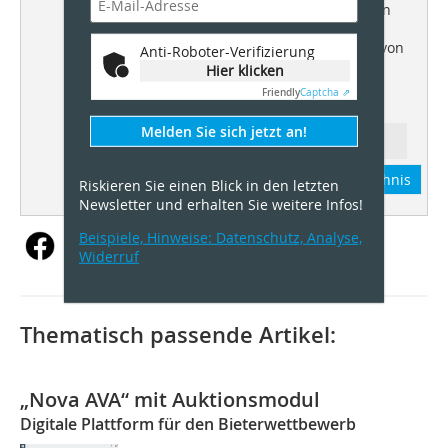
Visualizer“. Das Werkzeug kann in
einer frühen Entwurfsphase
detaillierte 3D-Visualisierungen von
Anti-Roboter-Verifizierung
Gebäuden erstellen.
Hier klicken
Friendly
Captcha ⇗
Bild: Graphisoft
Melden Sie sich jetzt an!
Ressort: AVA
Abonnement
Inhaltsverzeichnis
Riskieren Sie einen Blick in den letzten
Newsletter und erhalten Sie weitere Infos!
Beispiele, Hinweise: Datenschutz, Analyse,
Widerruf
Thematisch passende Artikel:
„Nova AVA“ mit Auktionsmodul
Digitale Plattform für den Bieterwettbewerb