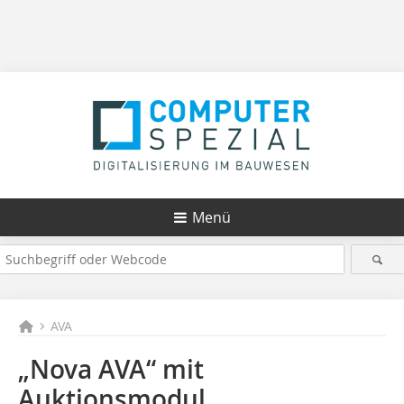
Menü
AVA
„Nova AVA“ mit
Auktionsmodul