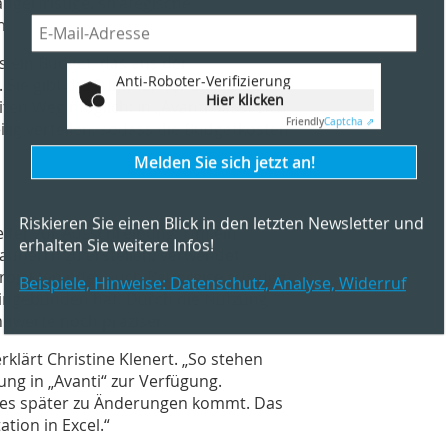
ngerfristige, strategische
n.
s ein Budget, das aus der
Anti-Roboter-Verifizierung
Hier klicken
. Sie gibt die Summen für ihr Budget
ten Weg möglich: In „Avanti“ lässt sich
Friendly
Captcha ⇗
lig verteilen, sodass die Budgetkosten
Melden Sie sich jetzt an!
Riskieren Sie einen Blick in den letzten Newsletter und
erhalten Sie weitere Infos!
eiter zur Ausschreibung. Um ein
Bauherrn zu erstellen, verwendet
Beispiele, Hinweise: Datenschutz, Analyse, Widerruf
Projekten oder auch Baupreise aus dem
eingebunden hat. Durch die Nutzung
nnwerte noch präziser.
erklärt Christine Klenert. „So stehen
ung in „Avanti“ zur Verfügung.
n es später zu Änderungen kommt. Das
tion in Excel.“