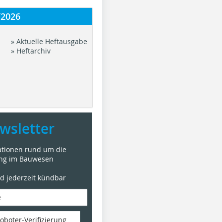
/2026
» Aktuelle Heftausgabe
» Heftarchiv
wsletter
mationen rund um die
ung im Bauwesen
nd jederzeit kündbar
oboter-Verifizierung