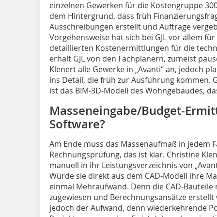
einzelnen Gewerken für die Kostengruppe 300 
dem Hintergrund, dass früh Finanzierungsfrage
Ausschreibungen erstellt und Aufträge verg
Vorgehensweise hat sich bei GJL vor allem fü
detaillierten Kostenermittlungen für die tec
erhält GJL von den Fachplanern, zumeist pausc
Klenert alle Gewerke in „Avanti“ an, jedoch pl
ins Detail, die früh zur Ausführung kommen. 
ist das BIM-3D-Modell des Wohngebäudes, das 
Masseneingabe/Budget-Ermitt
Software?
Am Ende muss das Massenaufmaß in jedem Fall
Rechnungsprüfung, das ist klar. Christine Klen
manuell in ihr Leistungsverzeichnis von „Avanti
Würde sie direkt aus dem CAD-Modell ihre Ma
einmal Mehraufwand. Denn die CAD-Bauteile
zugewiesen und Berechnungsansätze erstellt w
jedoch der Aufwand, denn wiederkehrende Pos