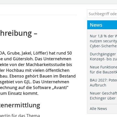
News
hreibung –
Nur 1,8 % der 
nutzen security.
Cyber-Sicherhe
A, Grube, Jakel, Löffler) hat rund 50
Durchgängiger 
uhe und Gütersloh. Das Unternehmen
Konzept- bis z
jekte von der Machbarkeitsstudie bis
Neue Funktione
der Hochbau mit vielen öffentlichen
für die Bauzeit
ebau. Ebenso gehört Bauen im Bestand
BAU 2027: Pote
tsgebiet von GJL. Das Unternehmen
Aufbruch
rechnung auf die Software „Avanti“
s zum Einsatz kommt.
Neuer Geschäf
Eichinger über
tenermittlung
Alle News
xpertin für das Thema