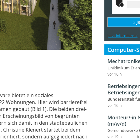
» J
Jetzt informieren!
Computer-Sp
Mechatronike
Uniklinikum Erla
vor 16 h
Betriebsingen
Betriebsingen
are bietet ein soziales
Bundesanstalt fü
2 Wohnungen. Hier wird barrierefrei
vor 16 h
en gebaut (Bild 1). Die beiden drei-
m Erscheinungsbild von begrünten
Monteur/-in 
ern sich damit in den städtebaulichen
(m/w/d)
 Christine Klenert startet bei dem
Gemeindewerke 
orientiert, sondern aufgegliedert nach
vor 19 h
i