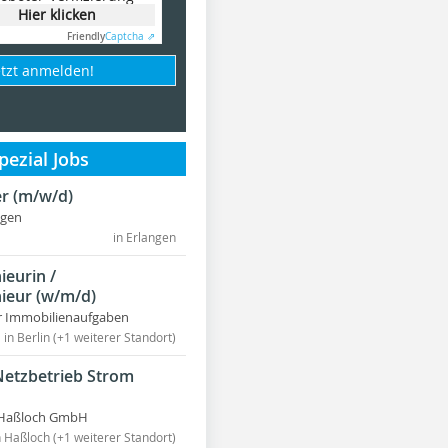
Hier klicken
Friendly
Captcha ⇗
etzt anmelden!
ezial Jobs
r (m/w/d)
ngen
in Erlangen
ieurin /
ieur (w/m/d)
r Immobilienaufgaben
in Berlin (+1 weiterer Standort)
Netzbetrieb Strom
Haßloch GmbH
n Haßloch (+1 weiterer Standort)