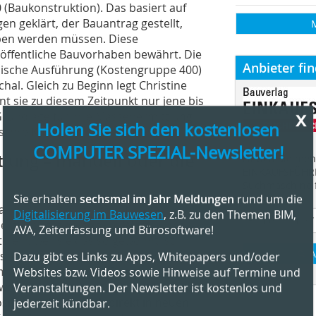
(Baukonstruktion). Das basiert auf
n geklärt, der Bauantrag gestellt,
eben werden müssen. Diese
r öffentliche Bauvorhaben bewährt. Die
Anbieter fi
hnische Ausführung (Kostengruppe 400)
hal. Gleich zu Beginn legt Christine
ant sie zu diesem Zeitpunkt nur jene bis
x
Holen Sie sich den kostenlosen
Grundlage für Ihre Massenermittlung
ihre Kollegen erstellt haben.
COMPUTER SPEZIAL-Newsletter!
lung – manuell oder die
Finden Sie mehr
EINKAUFSFÜHRE
Suchmaschine f
Sie erhalten
sechsmal im Jahr Meldungen
rund um die
Digitalisierung im Bauwesen
, z.B. zu den Themen BIM,
 nachvollziehbar sein für die
AVA, Zeiterfassung und Bürosoftware!
ert arbeitet derzeit die Werte noch
“ ein, weil sie das so gewohnt ist.
Dazu gibt es Links zu Apps, Whitepapers und/oder
A
ssen ziehen, so bedeutete das erst
Websites bzw. Videos sowie Hinweise auf Termine und
 müssen bestimmten Positionen
Veranstaltungen. Der Newsletter ist kostenlos und
erden. Auf längere Sicht lohnt sich
jederzeit kündbar.
itionen lassen sich direkt in neuen