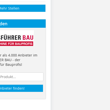
Mehr Stellen
nden
 als 4.000 Anbieter im
R BAU - der
ür Bauprofis!
nbieter finden!