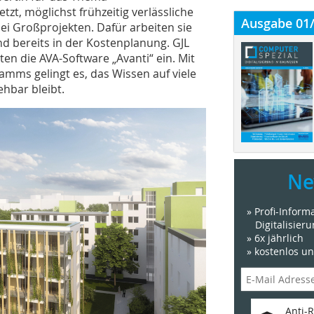
zt, möglichst frühzeitig verlässliche
Ausgabe 01
i Großprojekten. Dafür arbeiten sie
d bereits in der Kostenplanung. GJL
ten die AVA-Software „Avanti“ ein. Mit
ms gelingt es, das Wissen auf viele
ehbar bleibt.
Ne
» Profi-Infor
Digitalisier
» 6x jährlich
» kostenlos u
Anti-R