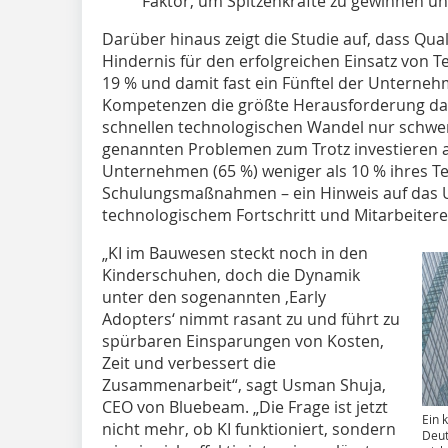
Faktor, um Spitzenkräfte zu gewinnen u
Darüber hinaus zeigt die Studie auf, dass Qual
Hindernis für den erfolgreichen Einsatz von 
19 % und damit fast ein Fünftel der Unterneh
Kompetenzen die größte Herausforderung da
schnellen technologischen Wandel nur schwer
genannten Problemen zum Trotz investieren ab
Unternehmen (65 %) weniger als 10 % ihres T
Schulungsmaßnahmen – ein Hinweis auf das 
technologischem Fortschritt und Mitarbeitere
„KI im Bauwesen steckt noch in den
Kinderschuhen, doch die Dynamik
unter den sogenannten ‚Early
Adopters‘ nimmt rasant zu und führt zu
spürbaren Einsparungen von Kosten,
Zeit und verbessert die
Zusammenarbeit“, sagt Usman Shuja,
CEO von Bluebeam. „Die Frage ist jetzt
Ein 
nicht mehr, ob KI funktioniert, sondern
Deut