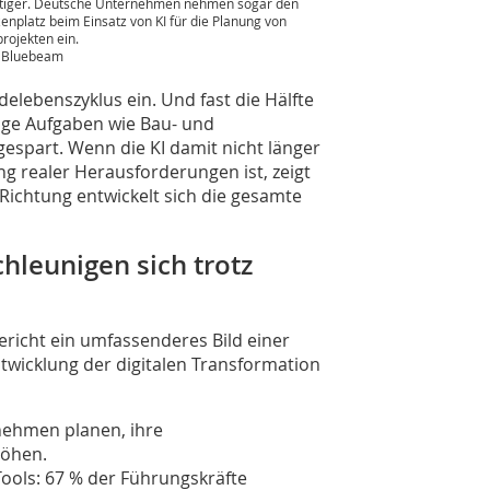
tiger. Deutsche Unternehmen nehmen sogar den
zenplatz beim Einsatz von KI für die Planung von
rojekten ein.
: Bluebeam
lebenszyklus ein. Und fast die Hälfte
tige Aufgaben wie Bau- und
spart. Wenn die KI damit nicht länger
g realer Herausforderungen ist, zeigt
Richtung entwickelt sich die gesamte
hleunigen sich trotz
ericht ein umfassenderes Bild einer
twicklung der digitalen Transformation
nehmen planen, ihre
höhen.
Tools: 67 % der Führungskräfte