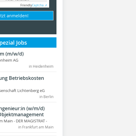
Friendly
Captcha ⇗
etzt anmelden!
ezial Jobs
m (m/w/d)
enheim AG
in Heidenheim
ung Betriebskosten
nschaft Lichtenberg eG
in Berlin
ngenieur:in (w/m/d)
 Objektmanagement
am Main - DER MAGISTRAT -
in Frankfurt am Main