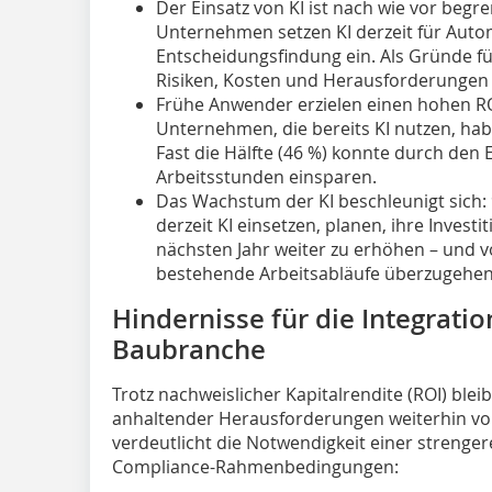
Der Einsatz von KI ist nach wie vor begr
Unternehmen setzen KI derzeit für Auto
Entscheidungsfindung ein. Als Gründe fü
Risiken, Kosten und Herausforderungen b
Frühe Anwender erzielen einen hohen RO
Unternehmen, die bereits KI nutzen, ha
Fast die Hälfte (46 %) konnte durch den E
Arbeitsstunden einsparen.
Das Wachstum der KI beschleunigt sich:
derzeit KI einsetzen, planen, ihre Invest
nächsten Jahr weiter zu erhöhen – und vo
bestehende Arbeitsabläufe überzugehen
Hindernisse für die Integratio
Baubranche
Trotz nachweislicher Kapitalrendite (ROI) bl
anhaltender Herausforderungen weiterhin vors
verdeutlicht die Notwendigkeit einer strenge
Compliance-Rahmenbedingungen: