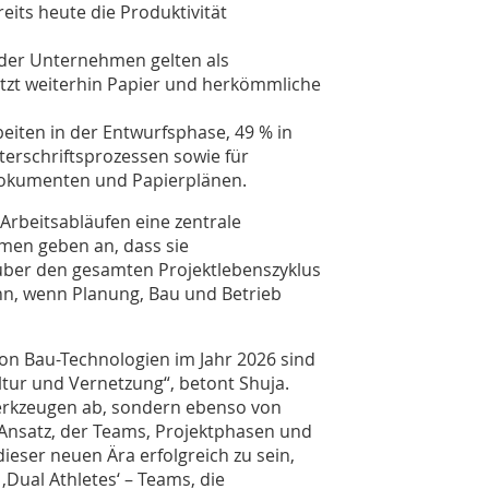
eits heute die Produktivität
 der Unternehmen gelten als
 nutzt weiterhin Papier und herkömmliche
eiten in der Entwurfsphase, 49 % in
erschriftsprozessen sowie für
okumenten und Papierplänen.
Arbeitsabläufen eine zentrale
en geben an, dass sie
über den gesamten Projektlebenszyklus
nn, wenn Planung, Bau und Betrieb
von Bau-Technologien im Jahr 2026 sind
ltur und Vernetzung“, betont Shuja.
 Werkzeugen ab, sondern ebenso von
 Ansatz, der Teams, Projektphasen und
ieser neuen Ära erfolgreich zu sein,
Dual Athletes‘ – Teams, die