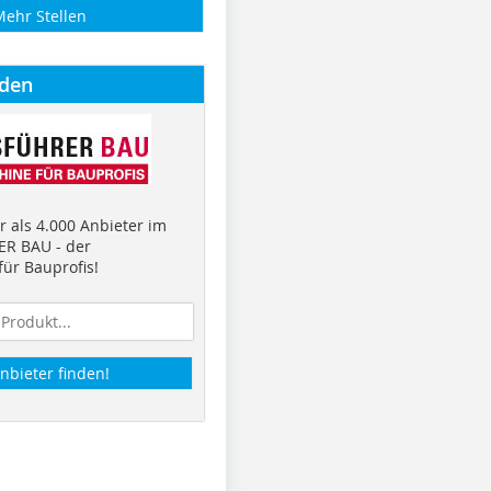
Mehr Stellen
nden
 als 4.000 Anbieter im
R BAU - der
ür Bauprofis!
nbieter finden!