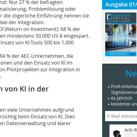
enzt: Nur 27 % der befragten
Ausgabe 01
matisierung, Problemlösung oder
r die zögerliche Einführung nennen sie
ei der Integration.
I (Return on Investment): 68 % der
ben mindestens 50.000 US-$ eingespart.
insatz von KI-Tools 500 bis 1.000
 94 % der AEC-Unternehmen, die
itionen und den Einsatz von KI im
n Pilotprojekten zur Integration in
Ne
.
» Profi-Infor
n von KI in der
Digitalisier
» 6x jährlich
» kostenlos u
eiben viele Unternehmen aufgrund
ichtig beim Einsatz von KI. Dies
ren Datenverwaltung und klarer
Anti-R