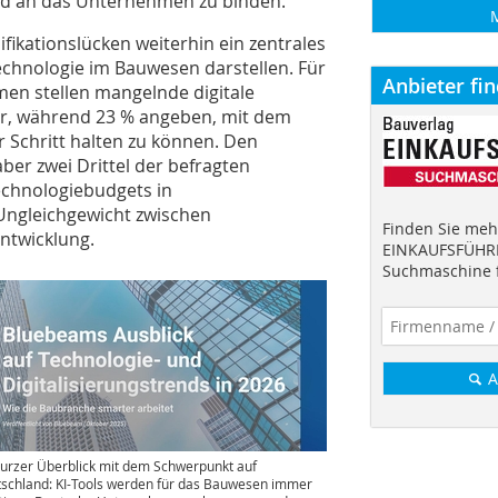
nd an das Unternehmen zu binden.
ifikationslücken weiterhin ein zentrales
Technologie im Bauwesen darstellen. Für
Anbieter fi
men stellen mangelnde digitale
r, während 23 % angeben, mit dem
 Schritt halten zu können. Den
er zwei Drittel der befragten
echnologiebudgets in
Ungleichgewicht zwischen
Finden Sie mehr
ntwicklung.
EINKAUFSFÜHRE
Suchmaschine f
A
kurzer Überblick mit dem Schwerpunkt auf
schland: KI-Tools werden für das Bauwesen immer