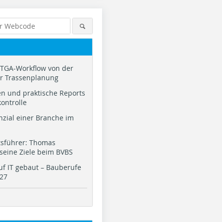
TGA-Workflow von der
ur Trassenplanung
n und praktische Reports
kontrolle
nzial einer Branche im
tsführer: Thomas
 seine Ziele beim BVBS
f IT gebaut – Bauberufe
027