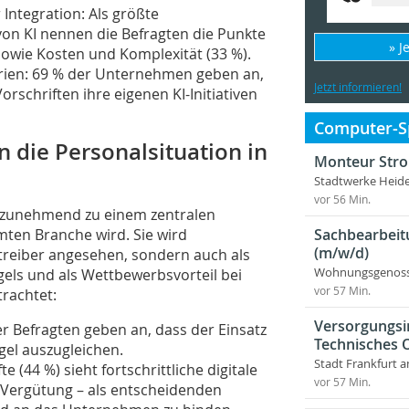
Integration: Als größte
on KI nennen die Befragten die Punkte
» J
sowie Kosten und Komplexität (33 %).
rien: 69 % der Unternehmen geben an,
Jetzt informieren!
orschriften ihre eigenen KI-Initiativen
Computer-Sp
n die Personalsituation in
Monteur Stro
Stadtwerke Heid
vor 56 Min.
e zunehmend zu einem zentralen
Sachbearbeit
mten Branche wird. Sie wird
(m/w/d)
treiber angesehen, sondern auch als
Wohnungsgenosse
els und als Wettbewerbsvorteil bei
vor 57 Min.
rachtet:
Versorgungsi
r Befragten geben an, dass der Einsatz
Technisches
gel auszugleichen.
Stadt Frankfurt 
te (44 %) sieht fortschrittliche digitale
vor 57 Min.
Vergütung – als entscheidenden