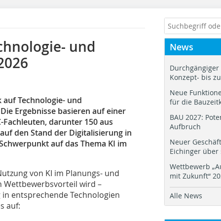
echnologie- und
News
 2026
Durchgängiger 
Konzept- bis z
Neue Funktione
 auf Technologie- und
für die Bauzeit
. Die Ergebnisse basieren auf einer
BAU 2027: Pote
-Fachleuten, darunter 150 aus
Aufbruch
 auf den Stand der Digitalisierung in
Neuer Geschäf
 Schwerpunkt auf das Thema KI im
Eichinger über
Wettbewerb „Au
Nutzung von KI im Planungs- und
mit Zukunft“ 2
 Wettbewerbsvorteil wird –
g in entsprechende Technologien
Alle News
s auf: