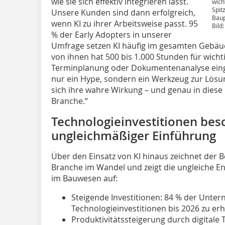
wie sie sich effektiv integrieren lässt.
wich
Spit
Unsere Kunden sind dann erfolgreich,
Baup
wenn KI zu ihrer Arbeitsweise passt. 95
Bild
% der Early Adopters in unserer
Umfrage setzen KI häufig im gesamten Gebäude
von ihnen hat 500 bis 1.000 Stunden für wich
Terminplanung oder Dokumentenanalyse einge
nur ein Hype, sondern ein Werkzeug zur Lösun
sich ihre wahre Wirkung – und genau in diese 
Branche.“
Technologieinvestitionen besc
ungleichmäßiger Einführung
Über den Einsatz von KI hinaus zeichnet der B
Branche im Wandel und zeigt die ungleiche En
im Bauwesen auf:
Steigende Investitionen: 84 % der Unter
Technologieinvestitionen bis 2026 zu er
Produktivitätssteigerung durch digitale 