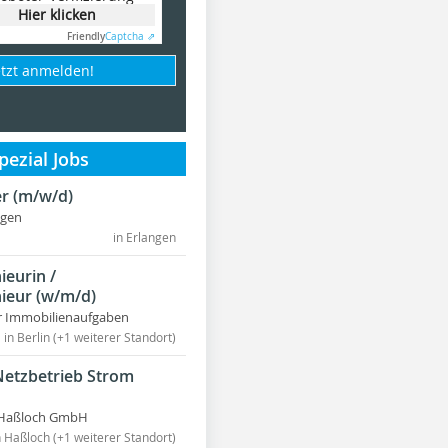
Hier klicken
Friendly
Captcha ⇗
etzt anmelden!
ezial Jobs
r (m/w/d)
ngen
in Erlangen
ieurin /
ieur (w/m/d)
r Immobilienaufgaben
in Berlin (+1 weiterer Standort)
Netzbetrieb Strom
Haßloch GmbH
n Haßloch (+1 weiterer Standort)