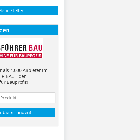
Mehr Stellen
nden
 als 4.000 Anbieter im
R BAU - der
ür Bauprofis!
nbieter finden!