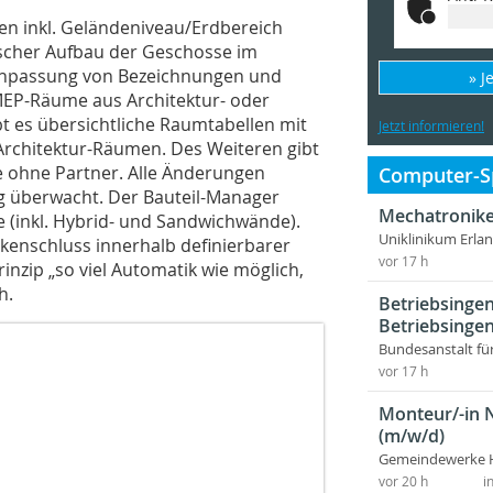
n inkl. Geländeniveau/Erdbereich
ischer Aufbau der Geschosse im
 Anpassung von Bezeichnungen und
» J
P-Räume aus Architektur- oder
t es übersichtliche Raumtabellen mit
Jetzt informieren!
chitektur-Räumen. Des Weiteren gibt
 ohne Partner. Alle Änderungen
Computer-Sp
 überwacht. Der Bauteil-Manager
Mechatronike
 (inkl. Hybrid- und Sandwichwände).
Uniklinikum Erla
kenschluss innerhalb definierbarer
vor 17 h
inzip „so viel Automatik wie möglich,
h.
Betriebsingen
Betriebsingen
Bundesanstalt fü
vor 17 h
Monteur/-in 
(m/w/d)
Gemeindewerke 
vor 20 h
i