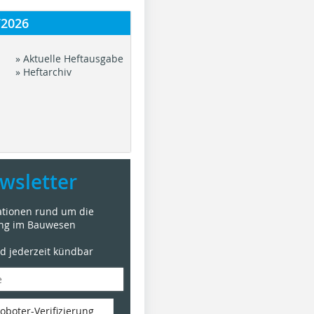
/2026
» Aktuelle Heftausgabe
» Heftarchiv
wsletter
mationen rund um die
ung im Bauwesen
nd jederzeit kündbar
oboter-Verifizierung