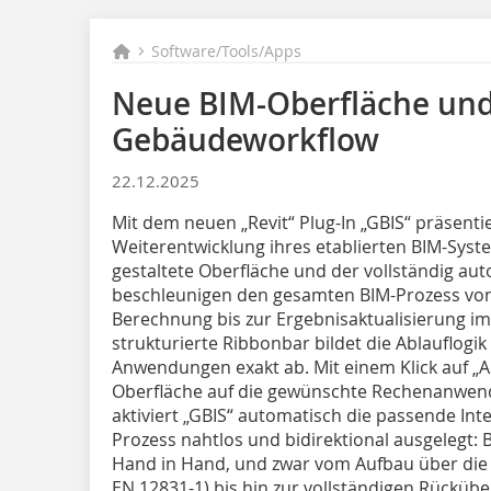
Software/Tools/Apps
Neue BIM-Oberfläche und
Gebäudeworkflow
22.12.2025
Mit dem neuen „Revit“ Plug-In „GBIS“ präsent
Weiterentwicklung ihres etablierten BIM-Syst
gestaltete Oberfläche und der vollständig a
beschleunigen den gesamten BIM-Prozess von
Berechnung bis zur Ergebnisaktualisierung im 
strukturierte Ribbonbar bildet die Ablauflogi
Anwendungen exakt ab. Mit einem Klick auf „
Oberfläche auf die gewünschte Rechenanwen
aktiviert „GBIS“ automatisch die passende Inte
Prozess nahtlos und bidirektional ausgelegt:
Hand in Hand, und zwar vom Aufbau über die
EN 12831-1) bis hin zur vollständigen Rückübe