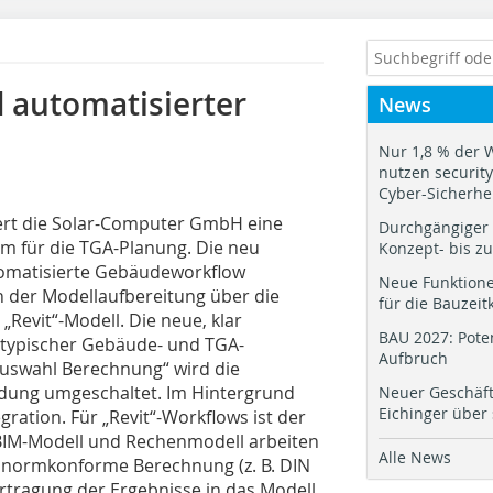
 automatisierter
News
Nur 1,8 % der 
nutzen security.
Cyber-Sicherhe
iert die Solar-Computer GmbH eine
Durchgängiger 
em für die TGA-Planung. Die neu
Konzept- bis z
utomatisierte Gebäudeworkflow
Neue Funktione
 der Modellaufbereitung über die
für die Bauzeit
„Revit“-Modell. Die neue, klar
BAU 2027: Pote
k typischer Gebäude- und TGA-
Aufbruch
Auswahl Berechnung“ wird die
dung umgeschaltet. Im Hintergrund
Neuer Geschäf
Eichinger über
gration. Für „Revit“-Workflows ist der
 BIM-Modell und Rechenmodell arbeiten
Alle News
 normkonforme Berechnung (z. B. DIN
rtragung der Ergebnisse in das Modell.