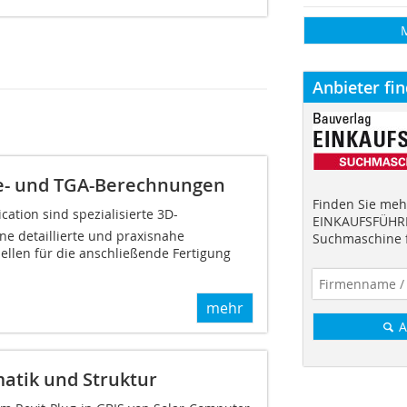
Anbieter fi
e- und TGA-Berechnungen
Finden Sie mehr
ication sind spezialisierte 3D-
EINKAUFSFÜHRE
ne detaillierte und praxisnahe
Suchmaschine f
llen für die anschließende Fertigung
mehr
A
atik und Struktur