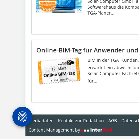
Solar-Computer GmbH au
Softwarehaus die Kompat
TGA-Planer...
Online-BIM-Tag für Anwender und
BIM in der TGA  Kunden,
erwartet ein abwechslun
Solar-Computer-Fachrefe
für...
Mediadaten
Kontakt zur Redaktion
AGB
Datensc
Content Management by