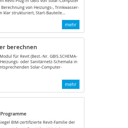
Revit-Plug-in GBIS von Solar-Computer
 Berechnung von Heizungs-, Trinkwasser-
lar strukturiert, Start-Bauteile...
mehr
ter berechnen
odul für Revit (Best.-Nr. GBIS.SCHEMA-
Heizungs- oder Sanitärnetz-Schemata in
 entsprechenden Solar-Computer-
mehr
er-Programme
el BIM-zertifizierte Revit-Familie der