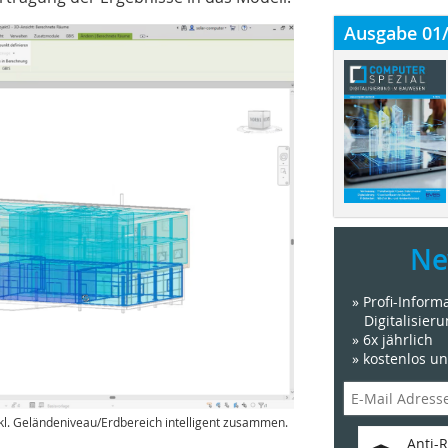
Ausgabe 01
Ne
» Profi-Infor
Digitalisier
» 6x jährlich
» kostenlos u
kl. Geländeniveau/Erdbereich intelligent zusammen.
Anti-R