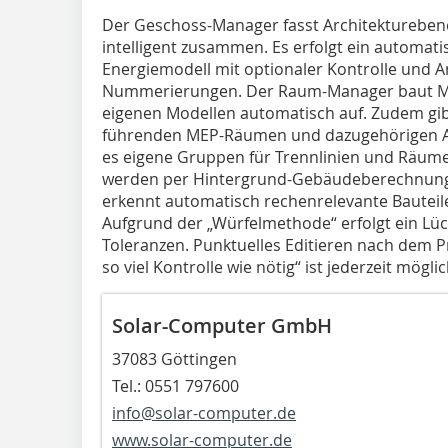
Der Geschoss-Manager fasst Architekturebene
intelligent zusammen. Es erfolgt ein automat
Energiemodell mit optionaler Kontrolle und
Nummerierungen. Der Raum-Manager baut ME
eigenen Modellen automatisch auf. Zudem gib
führenden MEP-Räumen und dazugehörigen Ar
es eigene Gruppen für Trennlinien und Räume
werden per Hintergrund-Gebäudeberechnung
erkennt automatisch rechenrelevante Bauteile
Aufgrund der „Würfelmethode“ erfolgt ein Lüc
Toleranzen. Punktuelles Editieren nach dem Pr
so viel Kontrolle wie nötig“ ist jederzeit möglic
Solar-Computer GmbH
37083 Göttingen
Tel.: 0551 797600
info@solar-computer.de
www.solar-computer.de