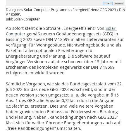
Dialog des Solar-Computer Programms „Energieeffizienz GEG 2023 / DIN
V 18599“.
Bild: Solar-Computer
Ab sofort steht die Software „Energieeffizienz“ von
Solar-
Computer
gemäß neuem Gebäudeenergiegesetz (GEG) in
Fassung 2023 sowie DIN V 18599 in allen Liefervarianten zur
Verfügung: Für Wohngebäude, Nichtwohngebäude und als
Paket mit allen optionalen Erweiterungen für
Energieberatung und Planung. Die Software baut auf
Vorgänger-Versionen auf, die schon vor über 15 Jahren mit
Erscheinen des komplexen Regelwerks der DIN V 18599
erfolgreich entwickelt wurden.
Sämtliche Vorgaben, wie sie das Bundesgesetzblatt vom 22.
Juli 2022 für das neue GEG 2023 vorschreibt, sind in der
neuen Version schon umgesetzt, u. a. die Vorgabe, in § 15
Abs. 1 des GEG „die Angabe 0,75fach durch die Angabe
0,55fach“ zu ersetzen. Dies und viele weitere Vorgaben
haben gravierenden Einfluss auf Fördersystem, Beratung
und Planung. Neben „Randbedingungen nach GEG 2023“
lässt sich für weiterführende Energieberatungen auch auf
„freie Randbedingungen“ umschalten.