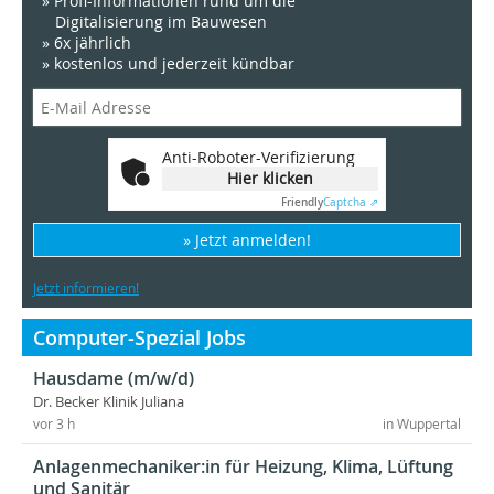
» Profi-Informationen rund um die
Digitalisierung im Bauwesen
» 6x jährlich
» kostenlos und jederzeit kündbar
Anti-Roboter-Verifizierung
Hier klicken
Friendly
Captcha ⇗
» Jetzt anmelden!
Jetzt informieren!
Computer-Spezial Jobs
Hausdame (m/w/d)
Dr. Becker Klinik Juliana
vor 3 h
in Wuppertal
Anlagenmechaniker:in für Heizung, Klima, Lüftung
und Sanitär