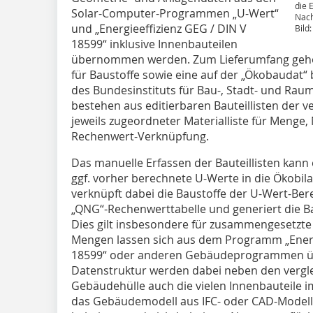
die 
Solar-Computer-Programmen „U-Wert“
Nach
und „Energieeffizienz GEG / DIN V
Bild
18599“ inklusive Innenbauteilen
übernommen werden. Zum Lieferumfang gehör
für Baustoffe sowie eine auf der „Ökobaudat
des Bundesinstituts für Bau-, Stadt- und Rau
bestehen aus editierbaren Bauteillisten der 
jeweils zugeordneter Materialliste für Menge
Rechenwert-Verknüpfung.
Das manuelle Erfassen der Bauteillisten kann 
ggf. vorher berechnete U-Werte in die Ökobi
verknüpft dabei die Baustoffe der U-Wert-Be
„QNG“-Rechenwerttabelle und generiert die Ba
Dies gilt insbesondere für zusammengesetzte 
Mengen lassen sich aus dem Programm „Energ
18599“ oder anderen Gebäudeprogrammen ü
Datenstruktur werden dabei neben den vergle
Gebäudehülle auch die vielen Innenbauteile i
das Gebäudemodell aus IFC- oder CAD-Modell