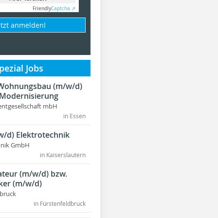
Friendly
Captcha ⇗
etzt anmelden!
ezial Jobs
r Wohnungsbau (m/w/d)
 Modernisierung
ntgesellschaft mbH
in Essen
w/d) Elektrotechnik
chnik GmbH
in Kaiserslautern
lateur (m/w/d) bzw.
ker (m/w/d)
dbruck
in Fürstenfeldbruck