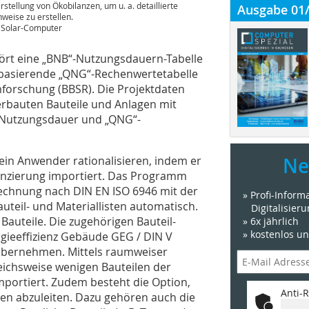
Erstellung von Ökobilanzen, um u. a. detaillierte
Ausgabe 01
weise zu erstellen.
: Solar-Computer
t eine „BNB“-Nutzungsdauern-Tabelle
“ basierende „QNG“-Rechenwertetabelle
mforschung (BBSR). Die Projektdaten
verbauten Bauteile und Anlagen mit
, Nutzungsdauer und „QNG“-
Ne
ein Anwender rationalisieren, indem er
lanzierung importiert. Das Programm
rechnung nach DIN EN ISO 6946 mit der
» Profi-Infor
uteil- und Materiallisten automatisch.
Digitalisier
Bauteile. Die zugehörigen Bauteil-
» 6x jährlich
» kostenlos u
ieeffizienz Gebäude GEG / DIN V
bernehmen. Mittels raumweiser
ichsweise wenigen Bauteilen der
mportiert. Zudem besteht die Option,
Anti-R
en abzuleiten. Dazu gehören auch die