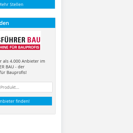
Mehr Stellen
nden
 als 4.000 Anbieter im
R BAU - der
ür Bauprofis!
nbieter finden!