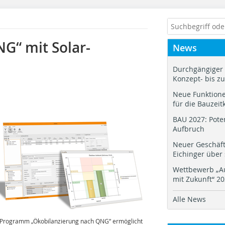
G“ mit Solar-
News
Durchgängiger 
Konzept- bis z
Neue Funktione
für die Bauzeit
BAU 2027: Pote
Aufbruch
Neuer Geschäf
Eichinger über
Wettbewerb „Au
mit Zukunft“ 2
Alle News
Programm „Ökobilanzierung nach QNG“ ermöglicht