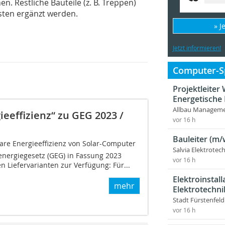
. Restliche Bauteile (z. B. Treppen)
isten ergänzt werden.
» J
Jetzt informieren!
Computer-Sp
Projektleite
Energetische
Allbau Manageme
eeffizienz“ zu GEG 2023 /
vor 16 h
Bauleiter (m/
are Energieeffizienz von Solar-Computer
Salvia Elektrote
rgiegesetz (GEG) in Fassung 2023
vor 16 h
n Liefervarianten zur Verfügung: Für...
Elektroinstal
mehr
Elektrotechni
Stadt Fürstenfel
vor 16 h