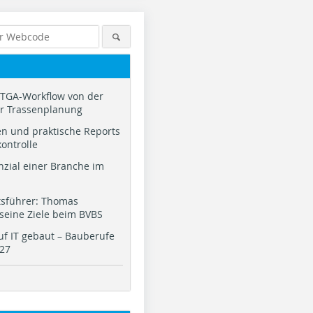
TGA-Workflow von der
ur Trassenplanung
n und praktische Reports
kontrolle
nzial einer Branche im
tsführer: Thomas
 seine Ziele beim BVBS
f IT gebaut – Bauberufe
027