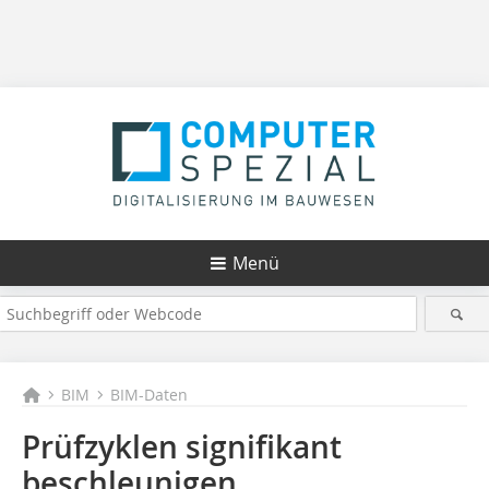
Menü
BIM
BIM-Daten
Prüfzyklen signifikant
beschleunigen