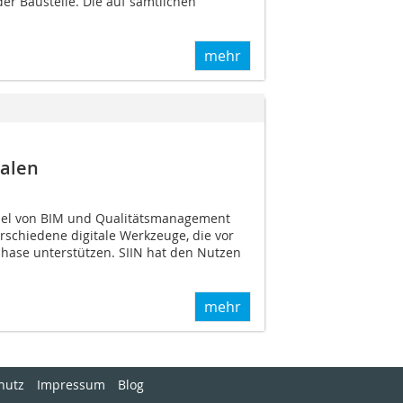
er Baustelle. Die auf sämtlichen
mehr
talen
el von BIM und Qualitätsmanagement
erschiedene digitale Werkzeuge, die vor
hase unterstützen. SIIN hat den Nutzen
mehr
hutz
Impressum
Blog