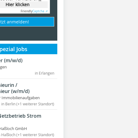
Hier klicken
Friendly
Captcha ⇗
etzt anmelden!
ezial Jobs
r (m/w/d)
ngen
in Erlangen
ieurin /
ieur (w/m/d)
r Immobilienaufgaben
in Berlin (+1 weiterer Standort)
Netzbetrieb Strom
Haßloch GmbH
n Haßloch (+1 weiterer Standort)