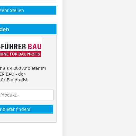
Mehr Stellen
nden
 als 4.000 Anbieter im
R BAU - der
ür Bauprofis!
nbieter finden!