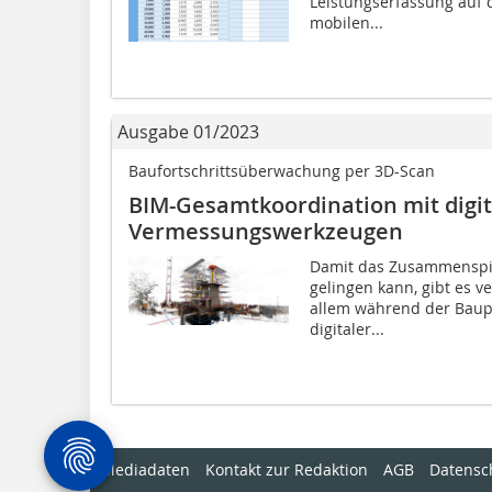
Leistungserfassung auf d
mobilen...
Ausgabe 01/2023
Baufortschrittsüberwachung per 3D-Scan
BIM-Gesamtkoordination mit digi
Vermessungswerkzeugen
Damit das Zusammenspi
gelingen kann, gibt es v
allem während der Baup
digitaler...
Mediadaten
Kontakt zur Redaktion
AGB
Datensc