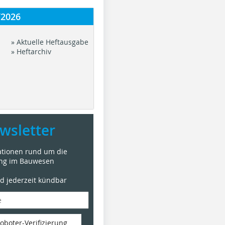
/2026
» Aktuelle Heftausgabe
» Heftarchiv
wsletter
mationen rund um die
ung im Bauwesen
nd jederzeit kündbar
oboter-Verifizierung