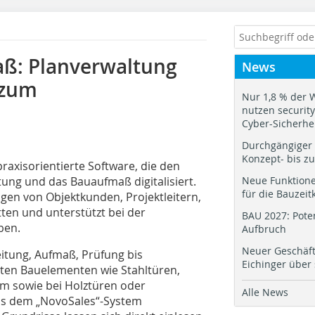
aß: Planverwaltung
News
 zum
Nur 1,8 % der 
nutzen security.
Cyber-Sicherhe
Durchgängiger 
Konzept- bis z
raxisorientierte Software, die den
ung und das Bauaufmaß digitalisiert.
Neue Funktione
für die Bauzeit
ngen von Objektkunden, Projektleitern,
en und unterstützt bei der
BAU 2027: Pote
ben.
Aufbruch
Neuer Geschäf
eitung, Aufmaß, Prüfung bis
Eichinger über
sten Bauelementen wie Stahltüren,
m sowie bei Holztüren oder
Alle News
aus dem „NovoSales“-System