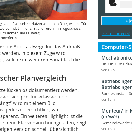
» J
igitalen Plan sehen Nutzer auf einen Blick, welche Tür
 wo befindet – hier z. B. alle Türen im Erdgeschoss,
Türnummer und Laufweg.
Jetzt informieren!
: Novoferm
Computer-Sp
ber die App Laufwege für das Aufmaß
gt werden. In diesem Zuge wird
Mechatronike
, welche im weiteren Bauablauf die
Uniklinikum Erla
vor 15 h
cher Planvergleich
Betriebsingen
Betriebsingen
tte lückenlos dokumentiert werden.
Bundesanstalt fü
ssen sich pro Tür erfassen und
vor 15 h
hängt“ wird mit einem Bild
t jederzeit ersichtlich, wo
Monteur/-in 
arenz. Ein weiteres Highlight ist die
(m/w/d)
ne neue Planversion hochgeladen, zeigt
Gemeindewerke 
igen Version schnell, übersichtlich
vor 18 h
i