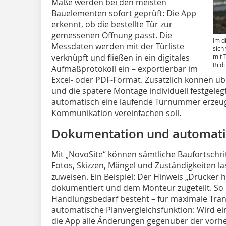
Maße werden bei den meisten
Bauelementen sofort geprüft: Die App
erkennt, ob die bestellte Tür zur
gemessenen Öffnung passt. Die
Im d
Messdaten werden mit der Türliste
sich
verknüpft und fließen in ein digitales
mit 
Bild
Aufmaßprotokoll ein – exportierbar im
Excel- oder PDF-Format. Zusätzlich können ü
und die spätere Montage individuell festgele
automatisch eine laufende Türnummer erzeugt
Kommunikation vereinfachen soll.
Dokumentation und automatis
Mit „NovoSite“ können sämtliche Baufortschri
Fotos, Skizzen, Mängel und Zuständigkeiten la
zuweisen. Ein Beispiel: Der Hinweis „Drücker 
dokumentiert und dem Monteur zugeteilt. So is
Handlungsbedarf besteht – für maximale Transp
automatische Planvergleichsfunktion: Wird ei
die App alle Änderungen gegenüber der vorher