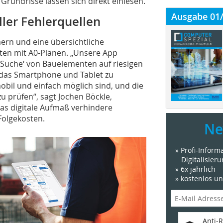
undrisse lassen sich direkt einlesen.
Ausgabe 01
ller Fehlerquellen
rn und eine übersichtliche
ten mit A0-Plänen. „Unsere App
Suche‘ von Bauelementen auf riesigen
 das Smartphone und Tablet zu
bil und einfach möglich sind, und die
 prüfen“, sagt Jochen Böckle,
Das digitale Aufmaß verhindere
Folgekosten.
Ne
» Profi-Infor
Digitalisier
» 6x jährlich
» kostenlos u
Anti-R