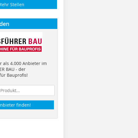
Mehr Stellen
nden
 als 4.000 Anbieter im
R BAU - der
ür Bauprofis!
nbieter finden!