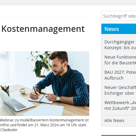
es Kostenmanagement
News
Durchgängiger 
Konzept- bis z
Neue Funktione
für die Bauzeit
BAU 2027: Pote
Aufbruch
Neuer Geschäf
Eichinger über
Wettbewerb „Au
mit Zukunft“ 2
Webinar zu modellbasiertem Kostenmanagement ist
Alle News
enfrei und findet am 21. März 2024 um 16 Uhr statt.
: Clipdealer