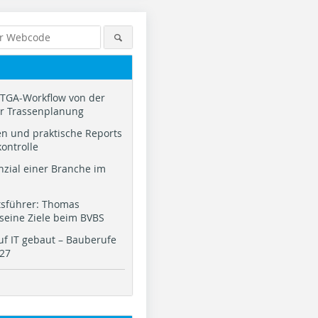
TGA-Workflow von der
ur Trassenplanung
n und praktische Reports
kontrolle
nzial einer Branche im
tsführer: Thomas
 seine Ziele beim BVBS
f IT gebaut – Bauberufe
027