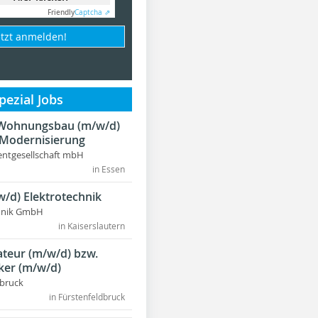
Friendly
Captcha ⇗
etzt anmelden!
ezial Jobs
r Wohnungsbau (m/w/d)
 Modernisierung
ntgesellschaft mbH
in Essen
w/d) Elektrotechnik
chnik GmbH
in Kaiserslautern
lateur (m/w/d) bzw.
ker (m/w/d)
dbruck
in Fürstenfeldbruck