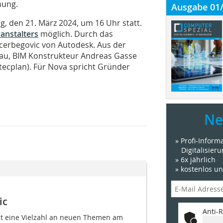
nung.
Ausgabe 01
, den 21. März 2024, um 16 Uhr statt.
anstalters
möglich. Durch das
ecerbegovic von Autodesk. Aus der
lau, BIM Konstrukteur Andreas Gasse
tecplan). Für Nova spricht Gründer
Ne
» Profi-Infor
Digitalisier
» 6x jährlich
» kostenlos u
ic
Anti-R
bt eine Vielzahl an neuen Themen am