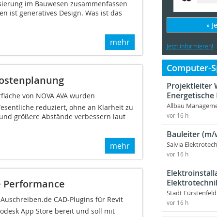
alisierung im Bauwesen zusammenfassen
n ist generatives Design. Was ist das
» J
mehr
Jetzt informieren!
Computer-Sp
Kostenplanung
Projektleite
Energetische
fläche von NOVA AVA wurden
Allbau Manageme
sentliche reduziert, ohne an Klarheit zu
vor 16 h
e und größere Abstände verbessern laut
Bauleiter (m/
Salvia Elektrote
mehr
vor 16 h
Elektroinstal
Elektrotechni
te Performance
Stadt Fürstenfel
Auschreiben.de CAD-Plugins für Revit
vor 16 h
odesk App Store bereit und soll mit