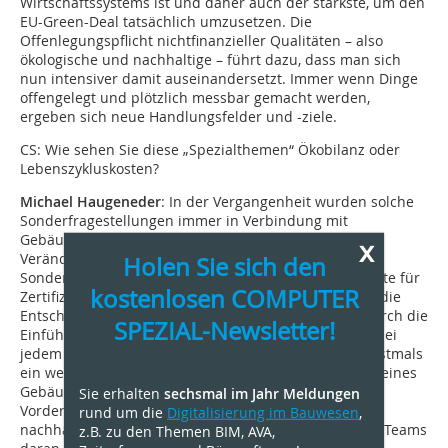
Wirtschaftssystems ist und daher auch der stärkste, um den
EU-Green-Deal tatsächlich umzusetzen. Die
Offenlegungspflicht nichtfinanzieller Qualitäten – also
ökologische und nachhaltige – führt dazu, dass man sich
nun intensiver damit auseinandersetzt. Immer wenn Dinge
offengelegt und plötzlich messbar gemacht werden,
ergeben sich neue Handlungsfelder und -ziele.
CS: Wie sehen Sie diese „Spezialthemen“ Ökobilanz oder
Lebenszykluskosten?
Michael Haugeneder
: In der Vergangenheit wurden solche
Sonderfragestellungen immer in Verbindung mit
Gebäudezertifizierungen gebracht. Aufgrund der
x
Veränderungen im Planungsprozess sind diese
Holen Sie sich den
Sonderleistungen nicht mehr bloß Nachweisdokumente für
kostenlosen COMPUTER
Zertifizierungen, sondern wesentliche Werkzeuge für die
Entscheidungsfindung in frühen Planungsphasen. Durch die
SPEZIAL-Newsletter!
Einführung der EU-Taxonomie und der Anforderung, bei
jedem Objekt eine Ökobilanz durchzuführen, rückt erstmals
ein wesentliches, nicht finanzielles Qualitätsmerkmal eines
Gebäudes, nämlich die Klimaauswirkung (CO
), in den
Sie erhalten
sechsmal im Jahr Meldungen
2
Vordergrund. Als Sonderplanungsgesellschaft für
rund um die
Digitalisierung im Bauwesen
,
nachhaltiges Bauen arbeiten wir in interdisziplinären Teams
z.B. zu den Themen BIM, AVA,