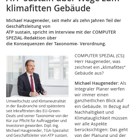
klimafitten Gebäude
Michael Haugeneder, seit mehr als zehn Jahren Teil der
Geschäftsleitung von
ATP sustain, spricht im Interview mit der COMPUTER
SPEZIAL-Redaktion über
die Konsequenzen der Taxonomie- Verordnung.
COMPUTER SPEZIAL (CS):
Herr Haugeneder, was
zeichnet ein „klimafittes“
Gebäude aus?
Michael Haugeneder
: Als
Integraler Planer werfen
wir immer einen
ganzheitlichen Blick auf
Umweltschutz und Klimaneutralität
in der Baubranche sind spätestens
ein Gebäude. In Bezug auf
seit Inkrafttreten des EU-Green-
Nachhaltigkeit und
Deals und seiner Taxonomie von der
Klimatauglichkeit müssen
Kür zur Pflicht für Auftraggeber und
wir alle Aspekte
Investoren geworden. Dipl.-Ing.
berücksichtigen: Das geht
Michael Haugeneder, TGA-Spezialist
von der Planung und der
und Geschäftsleiter von ATP sustain,