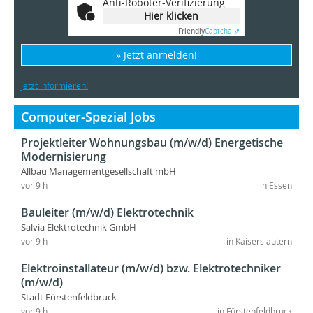
Anti-Roboter-Verifizierung
Hier klicken
Friendly
Captcha ⇗
» Jetzt anmelden!
Jetzt informieren!
Computer-Spezial Jobs
Projektleiter Wohnungsbau (m/w/d) Energetische
Modernisierung
Allbau Managementgesellschaft mbH
vor 9 h
in Essen
Bauleiter (m/w/d) Elektrotechnik
Salvia Elektrotechnik GmbH
vor 9 h
in Kaiserslautern
Elektroinstallateur (m/w/d) bzw. Elektrotechniker
(m/w/d)
Stadt Fürstenfeldbruck
vor 9 h
in Fürstenfeldbruck