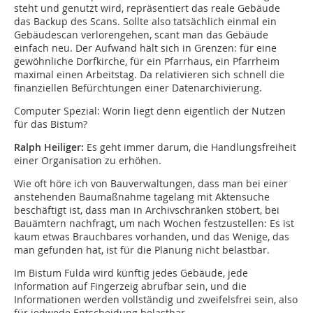
steht und genutzt wird, repräsentiert das reale Gebäude
das Backup des Scans. Sollte also tatsächlich einmal ein
Gebäudescan verlorengehen, scant man das Gebäude
einfach neu. Der Aufwand hält sich in Grenzen: für eine
gewöhnliche Dorfkirche, für ein Pfarrhaus, ein Pfarrheim
maximal einen Arbeitstag. Da relativieren sich schnell die
finanziellen Befürchtungen einer Datenarchivierung.
Computer Spezial: Worin liegt denn eigentlich der Nutzen
für das Bistum?
Ralph Heiliger:
Es geht immer darum, die Handlungsfreiheit
einer Organisation zu erhöhen.
Wie oft höre ich von Bauverwaltungen, dass man bei einer
anstehenden Baumaßnahme tagelang mit Aktensuche
beschäftigt ist, dass man in Archivschränken stöbert, bei
Bauämtern nachfragt, um nach Wochen festzustellen: Es ist
kaum etwas Brauchbares vorhanden, und das Wenige, das
man gefunden hat, ist für die Planung nicht belastbar.
Im Bistum Fulda wird künftig jedes Gebäude, jede
Information auf Fingerzeig abrufbar sein, und die
Informationen werden vollständig und zweifelsfrei sein, also
für jedwede Entscheidung belastbar.