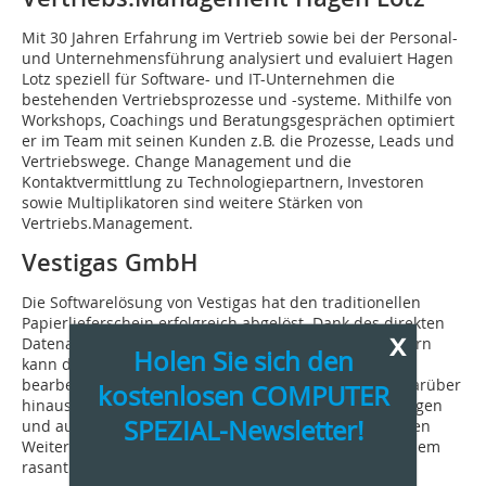
Mit 30 Jahren Erfahrung im Vertrieb sowie bei der Personal-
und Unternehmensführung analysiert und evaluiert Hagen
Lotz speziell für Software- und IT-Unternehmen die
bestehenden Vertriebsprozesse und -systeme. Mithilfe von
Workshops, Coachings und Beratungsgesprächen optimiert
er im Team mit seinen Kunden z.B. die Prozesse, Leads und
Vertriebswege. Change Management und die
Kontaktvermittlung zu Technologiepartnern, Investoren
sowie Multiplikatoren sind weitere Stärken von
Vertriebs.Management.
Vestigas GmbH
Die Softwarelösung von Vestigas hat den traditionellen
Papierlieferschein erfolgreich abgelöst. Dank des direkten
x
Datenaustauschs zwischen Lieferanten und Abnehmern
Holen Sie sich den
kann der digitale Lieferschein in Echtzeit eingesehen,
bearbeitet und rechtssicher unterzeichnet werden. Darüber
kostenlosen COMPUTER
hinaus bietet die Anwendung umfassende Auswertungen
SPEZIAL-Newsletter!
und automatisierte Rechnungsprüfungen zur nahtlosen
Weiterverarbeitung. Die Beteiligten profitieren von einem
rasant wachsenden Netzwerk in der Bauindustrie.