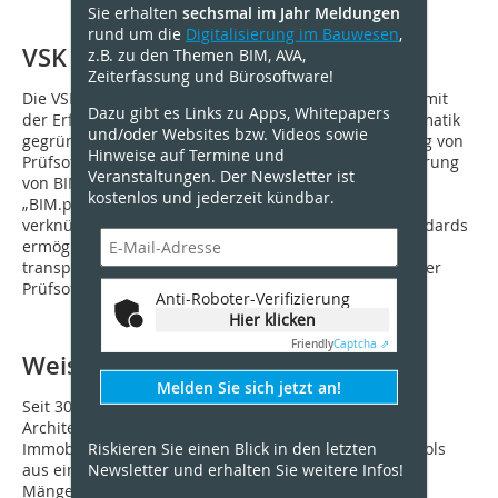
Sie erhalten
sechsmal im Jahr Meldungen
rund um die
Digitalisierung im Bauwesen
,
VSK Software GmbH
z.B. zu den Themen BIM, AVA,
Zeiterfassung und Bürosoftware!
Die VSK Software GmbH ist ein Startup, das sich 2021 mit
Dazu gibt es Links zu Apps, Whitepapers
der Erfahrung aus Forschungsprojekten der Bauinformatik
und/oder Websites bzw. Videos sowie
gegründet hat. Die Mission von VSK ist die Entwicklung von
Hinweise auf Termine und
Prüfsoftware und Dienstleistungen zur Qualitätssicherung
Veranstaltungen. Der Newsletter ist
von BIM-Modellen. In der web-basierten Lösung
kostenlos und jederzeit kündbar.
„BIM.permit“ wird die formale und fachliche Prüfung
verknüpft. Durchgängig verwendete offene Datenstandards
ermöglichen für die Projekte optimierte Prozesse,
transparente Strukturen und die flexible Integration der
Prüfsoftware.
Anti-Roboter-Verifizierung
Hier klicken
Friendly
Captcha ⇗
Weise Software GmbH
Melden Sie sich jetzt an!
Seit 30 Jahren bietet Weise Software als Partner von
Architekten und Ingenieuren, Handwerkern und
Riskieren Sie einen Blick in den letzten
Immobilienfirmen eine breite Palette an nützlichen Tools
Newsletter und erhalten Sie weitere Infos!
aus einer Hand: angefangen bei Bautagebuch,
Mängelmanagement und Bildverortung über