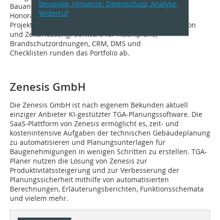
Beispiele, Hinweise: Datenschutz, Analyse,
Bauantragssoftware, Brandschutznachweis und
Widerruf
Honorarberechnung (HOAI & AHO) bis hin zu
Projektcontrolling, Bauablaufplanung, SiGe-Koordination
und Zeiterfassung. Software für Fluchtpläne,
Brandschutzordnungen, CRM, DMS und
Checklisten runden das Portfolio ab.
Zenesis GmbH
Die Zenesis GmbH ist nach eigenem Bekunden aktuell
einziger Anbieter KI-gestützter TGA-Planungssoftware. Die
SaaS-Plattform von Zenesis ermöglicht es, zeit- und
kostenintensive Aufgaben der technischen Gebäudeplanung
zu automatisieren und Planungsunterlagen für
Baugenehmigungen in wenigen Schritten zu erstellen. TGA-
Planer nutzen die Lösung von Zenesis zur
Produktivitätssteigerung und zur Verbesserung der
Planungssicherheit mithilfe von automatisierten
Berechnungen, Erläuterungsberichten, Funktionsschemata
und vielem mehr.