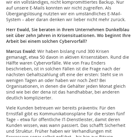
wir ein vollständiges, nicht kompromittiertes Backup. Nur
auf unsere E-Mails konnten wir nicht zugreifen. Als
Übergangslösung nutzten wir ein umständliches E-Mail-
System – aber daran denken wir lieber nicht mehr zurück.
Herr Ewald, Sie beraten in Ihrem Unternehmen Dunkelblau
seit über zehn Jahren in Krisensituationen. Wo beginnt Ihre
Arbeit bei einem solchen Cybervorfall?
Marcus Ewald:
Wir haben bislang rund 300 Krisen
gemanagt, etwa 50 davon in aktiven Krisenstäben. Rund die
Hälfte waren Cybervorfälle. Wie von Frau Enders
beschrieben, ist in solchen Fällen ist die Frage nach der
nächsten Gehaltszahlung oft eine der ersten: Steht sie in
wenigen Tagen an oder haben wir noch Zeit? Bei
Organisationen, in denen die Gehälter jeden Monat gleich
sind wie bei der dena ist das handhabbar, bei anderen
deutlich komplizierter.
Viele Kunden betreuen wir bereits präventiv. Für den
Ernstfall gibt es Kommunikationspläne für die ersten fünf
Tage – etwa für öffentliche IT-Dienstleister, damit deren
Kunden wissen, was wann passiert. Das schafft Sicherheit
und Struktur. Früher haben wir Verhandlungen mit
Erpressern sogar selbst geführt – bis hin zur Bitcoin-