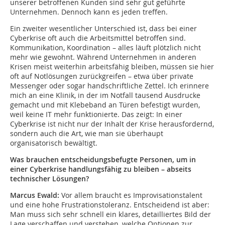
unserer betroffenen Kunden sind sehr gut geführte
Unternehmen. Dennoch kann es jeden treffen.
Ein zweiter wesentlicher Unterschied ist, dass bei einer
Cyberkrise oft auch die Arbeitsmittel betroffen sind.
Kommunikation, Koordination – alles läuft plötzlich nicht
mehr wie gewohnt. Während Unternehmen in anderen
Krisen meist weiterhin arbeitsfähig bleiben, müssen sie hier
oft auf Notlösungen zurückgreifen – etwa über private
Messenger oder sogar handschriftliche Zettel. Ich erinnere
mich an eine Klinik, in der im Notfall tausend Ausdrucke
gemacht und mit Klebeband an Türen befestigt wurden,
weil keine IT mehr funktionierte. Das zeigt: In einer
Cyberkrise ist nicht nur der Inhalt der Krise herausfordernd,
sondern auch die Art, wie man sie überhaupt
organisatorisch bewältigt.
Was brauchen entscheidungsbefugte Personen, um in
einer Cyberkrise handlungsfähig zu bleiben – abseits
technischer Lösungen?
Marcus Ewald:
Vor allem braucht es Improvisationstalent
und eine hohe Frustrationstoleranz. Entscheidend ist aber:
Man muss sich sehr schnell ein klares, detailliertes Bild der
Lage verschaffen und verstehen, welche Optionen zur