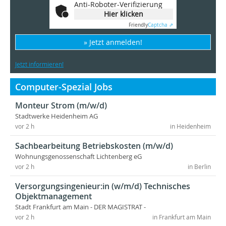
Anti-Roboter-Verifizierung
Hier klicken
Friendly
Captcha ⇗
» Jetzt anmelden!
Jetzt informieren!
Computer-Spezial Jobs
Monteur Strom (m/w/d)
Stadtwerke Heidenheim AG
vor 2 h
in Heidenheim
Sachbearbeitung Betriebskosten (m/w/d)
Wohnungsgenossenschaft Lichtenberg eG
vor 2 h
in Berlin
Versorgungsingenieur:in (w/m/d) Technisches
Objektmanagement
Stadt Frankfurt am Main - DER MAGISTRAT -
vor 2 h
in Frankfurt am Main