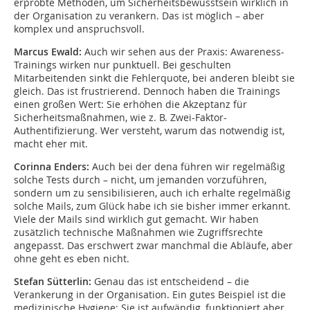
erprobte Methoden, um Sicherheitsbewusstsein wirklich in
der Organisation zu verankern. Das ist möglich – aber
komplex und anspruchsvoll.
Marcus Ewald:
Auch wir sehen aus der Praxis: Awareness-
Trainings wirken nur punktuell. Bei geschulten
Mitarbeitenden sinkt die Fehlerquote, bei anderen bleibt sie
gleich. Das ist frustrierend. Dennoch haben die Trainings
einen großen Wert: Sie erhöhen die Akzeptanz für
Sicherheitsmaßnahmen, wie z. B. Zwei-Faktor-
Authentifizierung. Wer versteht, warum das notwendig ist,
macht eher mit.
Corinna Enders:
Auch bei der dena führen wir regelmäßig
solche Tests durch – nicht, um jemanden vorzuführen,
sondern um zu sensibilisieren, auch ich erhalte regelmäßig
solche Mails, zum Glück habe ich sie bisher immer erkannt.
Viele der Mails sind wirklich gut gemacht. Wir haben
zusätzlich technische Maßnahmen wie Zugriffsrechte
angepasst. Das erschwert zwar manchmal die Abläufe, aber
ohne geht es eben nicht.
Stefan Sütterlin:
Genau das ist entscheidend – die
Verankerung in der Organisation. Ein gutes Beispiel ist die
medizinische Hygiene: Sie ist aufwändig, funktioniert aber,