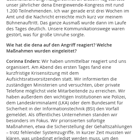
unser jährlicher dena Energiewende-Kongress mit rund
1.200 Teilnehmenden. Ich war gerade erst drei Wochen im
Amt und die Nachricht erreichte mich kurz vor meinem
Bühnenauftritt. Das ganze Ausmaß wurde dann im Laufe
des Tages deutlich. Unsere Kommunikationswege waren
gestört, was für große Unruhe sorgte.
Wie hat die dena auf den Angriff reagiert? Welche
Maßnahmen wurden eingeleitet?
Corinna Enders:
Wir haben unmittelbar reagiert und uns
organisiert. Am Abend des ersten Tages fand eine
kurzfristige Krisensitzung mit dem
Aufsichtsratsvorsitzenden statt. Wir informierten die
zuständigen Ministerien und versuchten, über private
Telefone möglichst viele Mitarbeitende zu erreichen. Wir
haben außerdem den wichtigen Institutionen wie Polizei,
dem Landeskriminalamt (LKA) oder dem Bundesamt für
Sicherheit in der Informationstechnik (BSI) den Vorfall
gemeldet. Als öffentliches Unternehmen standen wir
besonders im Fokus. Wir priorisierten sofortige
Maßnahmen, etwa die Sicherstellung der Gehaltszahlungen
– trotz fehlender Systemzugriffe. In kurzer Zeit mussten wir
klären, was unbedingt erledigt werden muss, um den