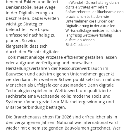
benennt Fakten und liefert
im Wandel – Zukunftsfähig durch
Denkanstöße, neue Wege
digitale Strategien“ liefert
Softwarehersteller Bluebeam einen
in der Digitalisierung zu
praxisnahen Leitfaden, wie
beschreiten. Dabei werden
Unternehmen die Hürden der
wichtige Strategien
Digitalisierung in der aktuellen
beleuchtet– wie bspw.
Wirtschaftslage meistern und sich
umfassend nachhaltig zu
langfristig wettbewerbsfähig
aufstellen können.
planen. So wird
Bild: Clipdealer
klargestellt, dass sich
durch den Einsatz digitaler
Tools meist analoge Prozesse effizienter gestalten lassen
oder aufgrund Vorfertigung und innovativer
Herstellungsverfahren der Ressourcenverbrauch im
Bauwesen und auch im eigenen Unternehmen gesenkt
werden kann. Ein weiterer Schwerpunkt setzt sich mit dem
Menschen als Erfolgsfaktor auseinander: Denn digitale
Technologien spielen im Wettbewerb um qualifizierte
Fachkräfte eine wachsende Rolle; moderne Tools und
Systeme können gezielt zur Mitarbeitergewinnung und
Mitarbeiterbindung beitragen.
Die Branchenaussichten für 2026 sind erfreulicher als in
den vergangenen Jahren. National wie international wird
wieder mit einem steigenden Bauvolumen gerechnet. Wer