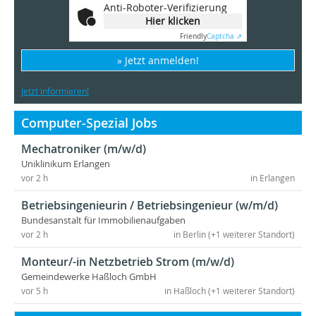
Anti-Roboter-Verifizierung
Hier klicken
Friendly
Captcha ⇗
» Jetzt anmelden!
Jetzt informieren!
Computer-Spezial Jobs
Mechatroniker (m/w/d)
Uniklinikum Erlangen
vor 2 h
in Erlangen
Betriebsingenieurin / Betriebsingenieur (w/m/d)
Bundesanstalt für Immobilienaufgaben
vor 2 h
in Berlin (+1 weiterer Standort)
Monteur/-in Netzbetrieb Strom (m/w/d)
Gemeindewerke Haßloch GmbH
vor 5 h
in Haßloch (+1 weiterer Standort)