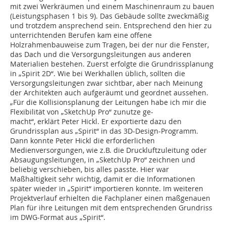
mit zwei Werkräumen und einem Maschinenraum zu bauen
(Leistungsphasen 1 bis 9). Das Gebäude sollte zweckmäßig
und trotzdem ansprechend sein. Entsprechend den hier zu
unterrichtenden Berufen kam eine offene
Holzrahmenbauweise zum Tragen, bei der nur die Fenster,
das Dach und die Versorgungsleitungen aus anderen
Materialien bestehen. Zuerst erfolgte die Grundrissplanung
in „Spirit 2D“. Wie bei Werkhallen üblich, sollten die
Versorgungsleitungen zwar sichtbar, aber nach Meinung
der Architekten auch aufgeräumt und geordnet aussehen.
„Für die Kollisionsplanung der Leitungen habe ich mir die
Flexi­bi­lität von „SketchUp Pro“ zunutze ge­-
macht“, erklärt Peter Hickl. Er expor­tierte dazu den
Grundrissplan aus „Spirit“ in das 3D-Design-Programm.
Dann konnte Peter Hickl die erforderlichen
Medienversorgungen, wie z.B. die Druckluftzuleitung oder
Absaugungsleitungen, in „SketchUp Pro“ zeichnen und
beliebig verschieben, bis alles passte. Hier war
Maßhaltigkeit sehr wichtig, damit er die Informationen
später wieder in „Spirit“ importieren konnte. Im weiteren
Projektverlauf erhielten die Fachplaner einen maßgenauen
Plan für ihre Leitungen mit dem entsprechenden Grundriss
im DWG-Format aus „Spirit“.