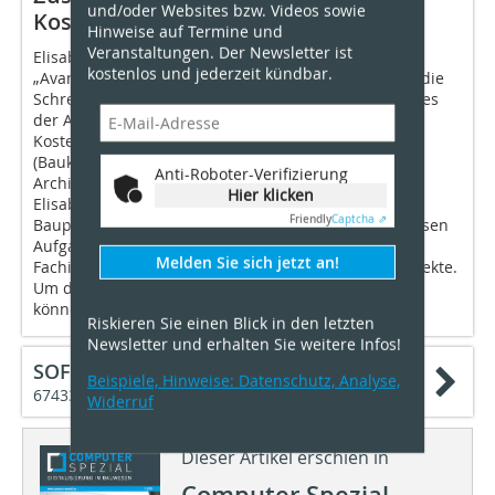
und/oder Websites bzw. Videos sowie
Kostenkennwerte
Hinweise auf Termine und
Veranstaltungen. Der Newsletter ist
Elisabeth Nürnberger konnte mit Unterstützung von
kostenlos und jederzeit kündbar.
„Avanti“ bereits sehr früh eine Kostenschätzung für die
Schreinerhalle der Berufsschule Cham machen, wie es
der Auftraggeber forderte. Häufig nutzt sie dazu die
Kostenkennwerte des BKI
(Baukosteninformationszentrum Deutscher
Anti-Roboter-Verifizierung
Architektenkammern). Bei diesem Projekt jedoch gab
Hier klicken
Elisabeth Nürnberger die selbst abgerechneten
Friendly
Captcha ⇗
Baupreise und Ausschreibungstexte an das BKI. Dessen
Aufgabe ist das Erarbeiten und Bereitstellen von
Melden Sie sich jetzt an!
Fachinformationen auf Basis abgerechneter Bauprojekte.
Um den Ausbau der Baudatenbank zu unterstützen,
können Büros ihre Projekte einreichen.
Riskieren Sie einen Blick in den letzten
Newsletter und erhalten Sie weitere Infos!
SOFTTECH AG
Beispiele, Hinweise: Datenschutz, Analyse,
67433 Neustadt
Widerruf
Dieser Artikel erschien in