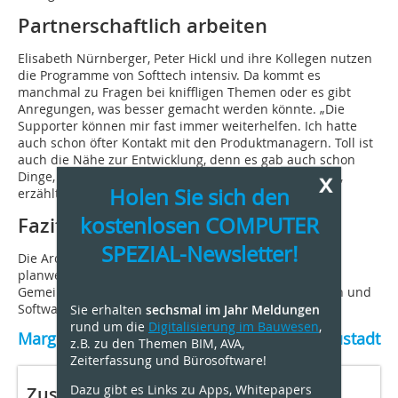
Partnerschaftlich arbeiten
Elisabeth Nürnberger, Peter Hickl und ihre Kollegen nutzen
die Programme von Softtech intensiv. Da kommt es
manchmal zu Fragen bei kniffligen Themen oder es gibt
Anregungen, was besser gemacht werden könnte. „Die
Supporter können mir fast immer weiterhelfen. Ich hatte
auch schon öfter Kontakt mit den Produktmanagern. Toll ist
auch die Nähe zur Entwicklung, denn es gab auch schon
x
Dinge, die ich beim nächsten Update verwirklicht sah“,
Holen Sie sich den
erzählt Elisabeth Nürnberger.
kostenlosen COMPUTER
Fazit
SPEZIAL-Newsletter!
Die Architekten, Stadtplaner und Bautechniker bei
planwerkstatt.Architekten wissen worauf es ankommt:
Gemeinsam Projekte angehen, kontinuierlich betreuen und
Sie erhalten
sechsmal im Jahr Meldungen
Software so einsetzten, wie sie gebraucht wird.
rund um die
Digitalisierung im Bauwesen
,
Margret Wesely, Softtech GmbH, 67433 Neustadt
z.B. zu den Themen BIM, AVA,
Zeiterfassung und Bürosoftware!
Dazu gibt es Links zu Apps, Whitepapers
Zusammenarbeit mit dem BKI für