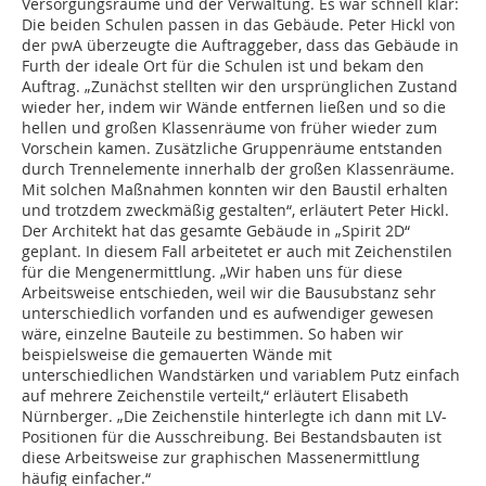
Versorgungsräume und der Verwaltung. Es war schnell klar:
Die beiden Schulen passen in das Gebäude. Peter Hickl von
der pwA überzeugte die Auftraggeber, dass das Gebäude in
Furth der ideale Ort für die Schulen ist und bekam den
Auftrag. „Zunächst stellten wir den ursprünglichen Zustand
wieder her, indem wir Wände entfernen ließen und so die
hellen und großen Klassenräume von früher wieder zum
Vorschein kamen. Zusätzliche Gruppenräume entstanden
durch Trennelemente innerhalb der großen Klassenräume.
Mit solchen Maßnahmen konnten wir den Baustil erhalten
und trotzdem zweckmäßig gestalten“, erläutert Peter Hickl.
Der Architekt hat das gesamte Gebäude in „Spirit 2D“
geplant. In diesem Fall arbeitetet er auch mit Zeichenstilen
für die Mengenermittlung. „Wir haben uns für diese
Arbeitsweise entschieden, weil wir die Bausubstanz sehr
unterschiedlich vorfanden und es aufwendiger gewesen
wäre, einzelne Bauteile zu bestimmen. So haben wir
beispielsweise die gemauerten Wände mit
unterschiedlichen Wandstärken und variablem Putz einfach
auf mehrere Zeichenstile verteilt,“ erläutert Elisabeth
Nürnberger. „Die Zeichenstile hinterlegte ich dann mit LV-
Positionen für die Ausschreibung. Bei Bestandsbauten ist
diese Arbeitsweise zur graphischen Massenermittlung
häufig einfacher.“