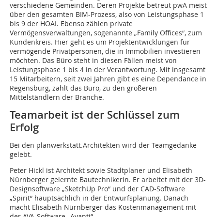
verschiedene Gemeinden. Deren Projekte betreut pwA meist
über den gesamten BIM-Prozess, also von Leistungsphase 1
bis 9 der HOAI. Ebenso zählen private
Vermögensverwaltungen, sogenannte „Family Offices“, zum
Kundenkreis. Hier geht es um Projektentwicklungen für
vermögende Privatpersonen, die in Immobilien investieren
möchten. Das Büro steht in diesen Fällen meist von
Leistungsphase 1 bis 4 in der Verantwortung. Mit insgesamt
15 Mitarbeitern, seit zwei Jahren gibt es eine Dependance in
Regensburg, zählt das Büro, zu den größeren
Mittelständlern der Branche.
Teamarbeit ist der Schlüssel zum
Erfolg
Bei den planwerkstatt.Architekten wird der Teamgedanke
gelebt.
Peter Hickl ist Architekt sowie Stadtplaner und Elisabeth
Nürnberger gelernte Bautechnikerin. Er arbeitet mit der 3D-
Designsoftware „SketchUp Pro“ und der CAD-Software
„Spirit“ hauptsächlich in der Entwurfsplanung. Danach
macht Elisabeth Nürnberger das Kostenmanagement mit
der AVA-Software „Avanti“.