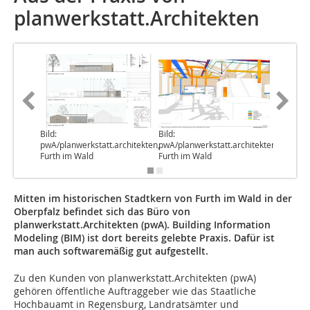
planwerkstatt.Architekten
Bild:
Bild:
Bild:
pwA/planwerkstatt.architekten,
pwA/planwerkstatt.architekten,
pwA/plan
Furth im Wald
Furth im Wald
Furth im
Mitten im historischen Stadtkern von Furth im Wald in der
Oberpfalz befindet sich das Büro von
planwerkstatt.Architekten (pwA). Building Information
Modeling (BIM) ist dort bereits gelebte Praxis. Dafür ist
man auch softwaremäßig gut auf­gestellt.
Z
u den Kunden von planwerkstatt.Architekten (pwA)
gehören öffentliche Auftraggeber wie das Staatliche
Hochbauamt in Regensburg, Landratsämter und