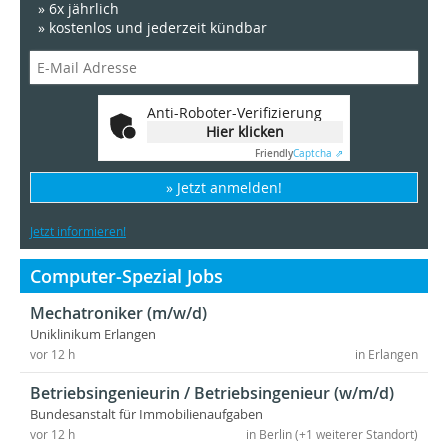
» 6x jährlich
» kostenlos und jederzeit kündbar
Anti-Roboter-Verifizierung
Hier klicken
Friendly
Captcha ⇗
» Jetzt anmelden!
Jetzt informieren!
Computer-Spezial Jobs
Mechatroniker (m/w/d)
Uniklinikum Erlangen
vor 12 h
in Erlangen
Betriebsingenieurin / Betriebsingenieur (w/m/d)
Bundesanstalt für Immobilienaufgaben
vor 12 h
in Berlin (+1 weiterer Standort)